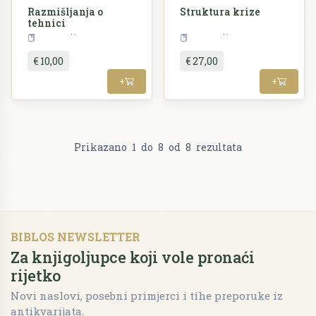
Razmišljanja o
Struktura krize
tehnici
Filozofija
Filozofija
€ 10,00
€ 27,00
+
+
Prikazano
1
do
8
od
8
rezultata
BIBLOS NEWSLETTER
Za knjigoljupce koji vole pronaći
rijetko
Novi naslovi, posebni primjerci i tihe preporuke iz
antikvarijata.