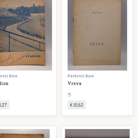
ović Boro
Pavlović Boro
dion
Vreva
Književnost
Književnost
3,27
€ 10,62