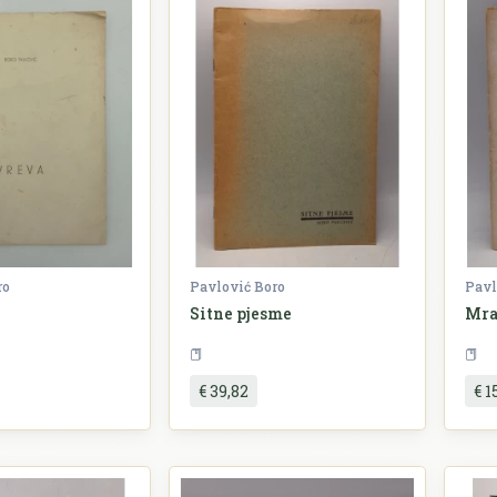
ro
Pavlović Boro
Pavl
Sitne pjesme
Mr
Književnost
Književnost
€ 39,82
€ 1