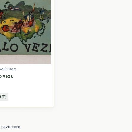
ović Boro
o veza
Slikovnice
9,91
rezultata