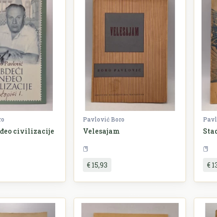
ro
Pavlović Boro
Pavl
đeo civilizacije
Velesajam
Sta
Književnost
Književnost
€ 15,93
€ 1