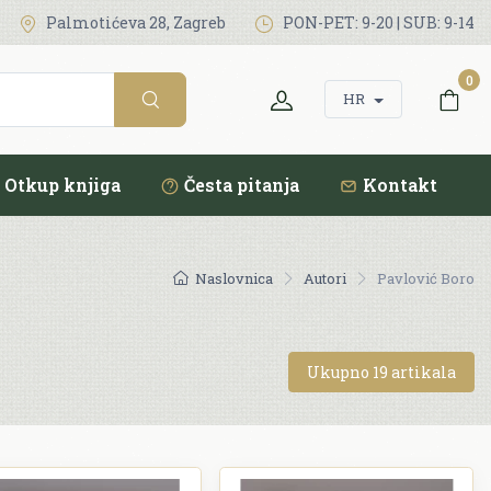
Palmotićeva 28, Zagreb
PON-PET: 9-20 | SUB: 9-14
0
HR
Otkup knjiga
Česta pitanja
Kontakt
Naslovnica
Autori
Pavlović Boro
Ukupno 19 artikala