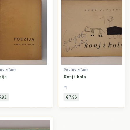
ović Boro
Pavlović Boro
zija
Konj i kola
Književnost
Književnost
5,93
€ 7,96