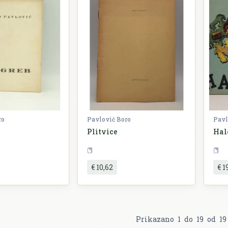
ro
Pavlović Boro
Pavl
Plitvice
Hal
Književnost
Književnost
€ 10,62
€ 1
Prikazano
1
do
19
od
19