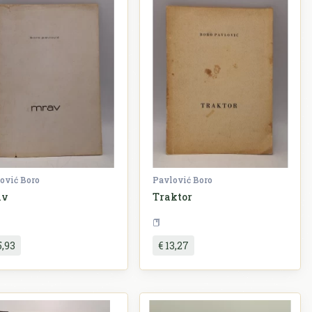
ović Boro
Pavlović Boro
av
Traktor
Književnost
Književnost
5,93
€ 13,27