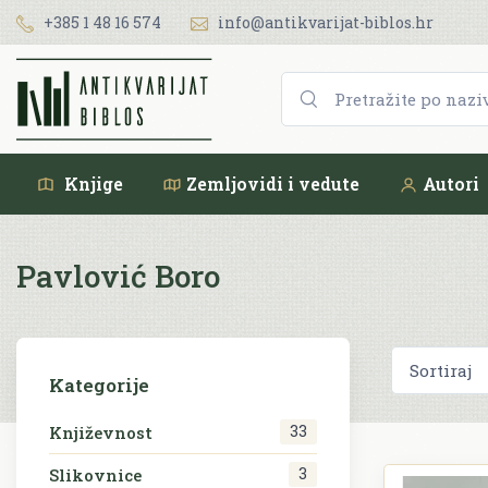
+385 1 48 16 574
info@antikvarijat-biblos.hr
Knjige
Zemljovidi i vedute
Autori
Pavlović Boro
Kategorije
33
Književnost
3
Slikovnice