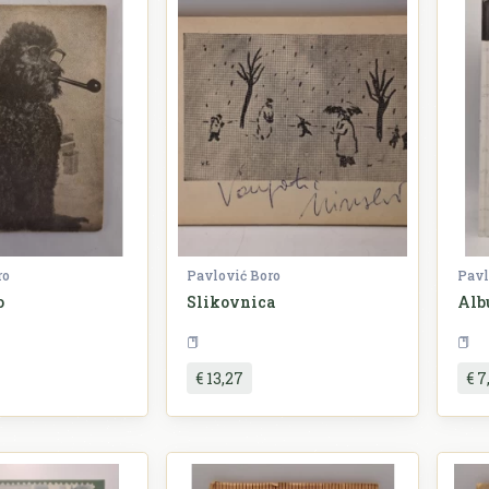
ro
Pavlović Boro
Pavl
o
Slikovnica
Alb
Književnost
Književnost
€ 13,27
€ 7