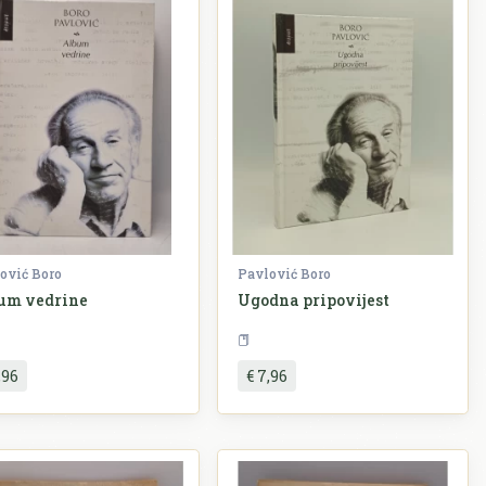
ović Boro
Pavlović Boro
um vedrine
Ugodna pripovijest
Književnost
Teorij
,96
€ 7,96