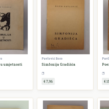
ro
Pavlović Boro
Pavl
u umjetnosti
Simfonija Gradišća
Poe
Književnost
Književnost
€ 7,96
€ 1