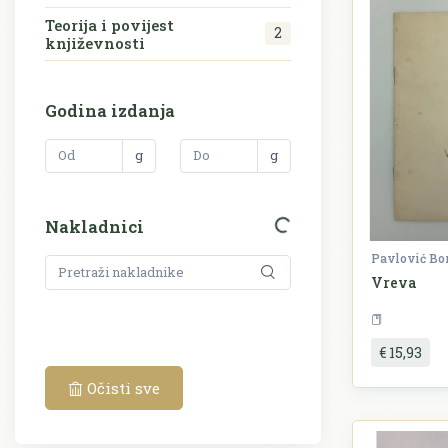
Teorija i povijest
2
književnosti
Godina izdanja
g
g
Nakladnici
Pavlović Bo
Vreva
€ 15,93
Očisti sve