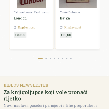
Celine Louis-Ferdinand
Ćosić Dobrica
K
a
London
Bajka
E
Književnost
Književnost
€ 20,00
€ 10,00
€
BIBLOS NEWSLETTER
Za knjigoljupce koji vole pronaći
rijetko
Novi naslovi, posebni primjerci i tihe preporuke iz