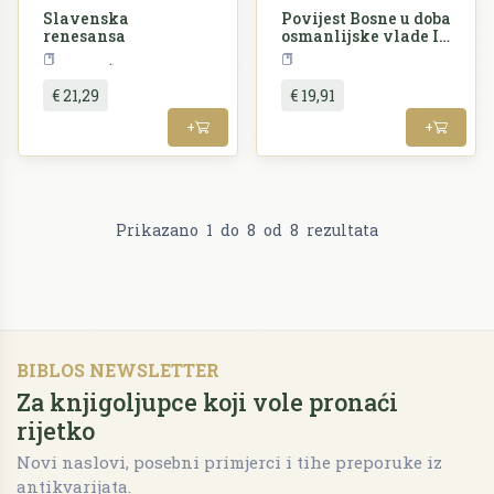
Slavenska
Povijest Bosne u doba
renesansa
osmanlijske vlade I.-
II. dio
Povijest
Povije
€ 21,29
€ 19,91
+
+
Prikazano
1
do
8
od
8
rezultata
BIBLOS NEWSLETTER
Za knjigoljupce koji vole pronaći
rijetko
Novi naslovi, posebni primjerci i tihe preporuke iz
antikvarijata.