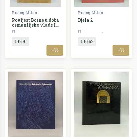
Prelog Milan
Prelog Milan
Povijest Bosne u doba
Djela 2
osmanlijske vlade I.
dio (1463. - 1739.)
Povijest
Bosna i Hercegovina
Arheologija
€ 19,91
€ 10,62
+
+