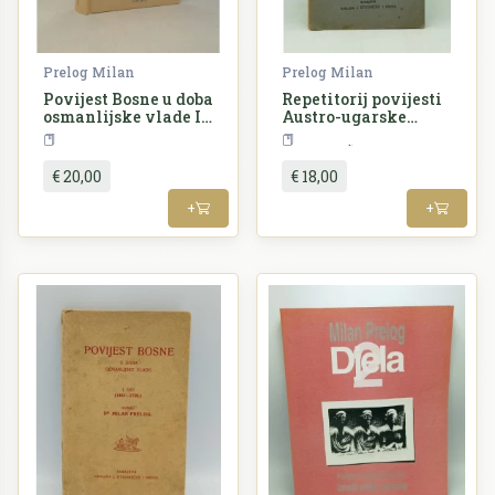
Prelog Milan
Prelog Milan
Povijest Bosne u doba
Repetitorij povijesti
osmanlijske vlade I-
Austro-ugarske
II
monarhije
Povijest
Bosna i Hercegovina
Povijest
€ 20,00
€ 18,00
+
+