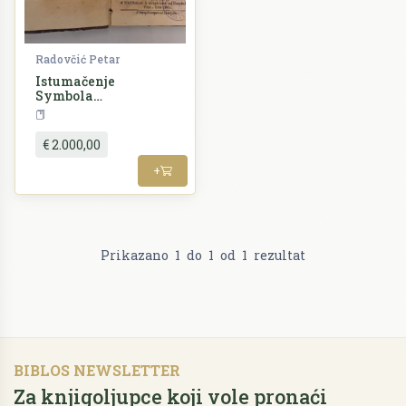
Radovčić Petar
Istumačenje
Symbola
apostolskoga to yest
HRVATSKA RARA
HRVATSKA RARA - 17 sto
virovanya
€ 2.000,00
+
Prikazano
1
do
1
od
1
rezultat
BIBLOS NEWSLETTER
Za knjigoljupce koji vole pronaći