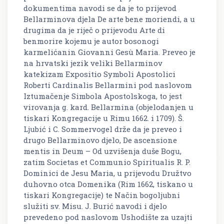
dokumentima navodi se da je to prijevod
Bellarminova djela
De arte bene moriendi,
a u
drugima da je riječ o prijevodu
Arte di
benmorire
kojemu je autor bosonogi
karmelićanin Giovanni Gesù Maria. Preveo je
na hrvatski jezik veliki Bellarminov
katekizam
Expositio Symboli Apostolici
Roberti Cardinalis Bellarmini
pod naslovom
Iztumačenje Simbola Apostolskoga, to jest
virovanja g. kard. Bellarmina
(objelodanjen u
tiskari Kongregacije u Rimu 1662. i 1709). Š.
Ljubić i C. Sommervogel drže da je preveo i
drugo Bellarminovo djelo,
De ascensione
mentis in Deum – Od uzvišenja duše Bogu,
zatim
Societas et Communio Spiritualis R. P.
Dominici de Jesu Maria,
u prijevodu
Družtvo
duhovno otca Domenika
(Rim 1662, tiskano u
tiskari Kongregacije) te
Način bogoljubni
služiti sv. Misu.
J. Burić navodi i djelo
prevedeno pod naslovom
Ushodište za uzajti