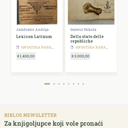
Jambrešić Andrija
Gučetić Nikola
De
Lexicon Latinum
Dello stato delle
D
republiche
L
HRVATSKA RARA - 19 stoljeće
HRVATSKA RARA
HRVATSKA RARA - 18 stoljeće
HRVATSKA RARA
HRVATSKA RA
€ 1.400,00
€ 3.000,00
€
BIBLOS NEWSLETTER
Za knjigoljupce koji vole pronaći