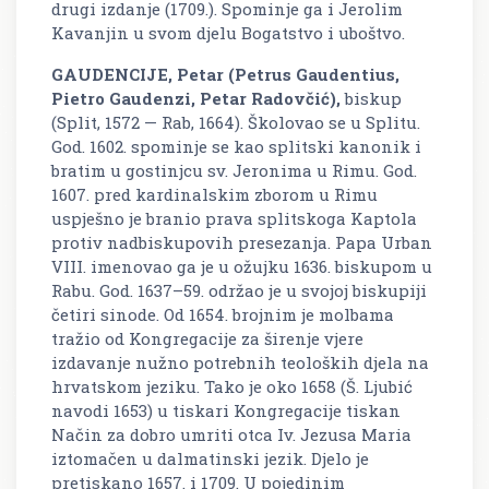
drugi izdanje (1709.). Spominje ga i Jerolim
Kavanjin u svom djelu
Bogatstvo i uboštvo.
GAUDENCIJE, Petar (Petrus Gaudentius,
Pietro Gaudenzi, Petar Radovčić),
biskup
(Split, 1572 — Rab, 1664). Školovao se u Splitu.
God. 1602. spominje se kao splitski kanonik i
bratim u gostinjcu sv. Jeronima u Rimu. God.
1607. pred kardinalskim zborom u Rimu
uspješno je branio prava splitskoga Kaptola
protiv nadbiskupovih presezanja. Papa Urban
VIII. imenovao ga je u ožujku 1636. biskupom u
Rabu. God. 1637–59. održao je u svojoj biskupiji
četiri sinode. Od 1654. brojnim je molbama
tražio od Kongregacije za širenje vjere
izdavanje nužno potrebnih teoloških djela na
hrvatskom jeziku. Tako je oko 1658 (Š. Ljubić
navodi 1653) u tiskari Kongregacije tiskan
Način za dobro umriti otca Iv. Jezusa Maria
iztomačen u dalmatinski jezik.
Djelo je
pretiskano 1657. i 1709. U pojedinim