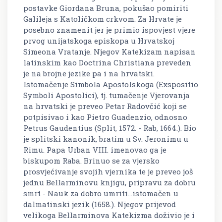
postavke Giordana Bruna, pokušao pomiriti
Galileja s Katoličkom crkvom. Za Hrvate je
posebno znamenit jer je primio ispovjest vjere
prvog unijatskoga episkopa u Hrvatskoj
Simeona Vratanje. Njegov
Katekizam
napisan
latinskim kao
Doctrina Christiana
preveden
je na brojne jezike pa i na hrvatski.
Istomačenje Simbola Apostolskoga
(
Exspositio
Symboli Apostolici
), tj. tumačenje Vjerovanja
na hrvatski je preveo Petar Radovčić koji se
potpisivao i kao Pietro Guadenzio, odnosno
Petrus Gaudentius (Split, 1572. - Rab, 1664.). Bio
je splitski kanonik, bratim u Sv. Jeronimu u
Rimu. Papa Urban VIII. imenovao ga je
biskupom Raba. Brinuo se za vjersko
prosvjećivanje svojih vjernika te je preveo još
jednu Bellarminovu knjigu, pripravu za dobru
smrt -
Nauk za dobro umriti...istomačen u
dalmatinski jezik
(1658.). Njegov prijevod
velikoga Bellarminova
Katekizma
doživio je i