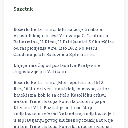
Sažetak
Roberto Bellarmino, Istumačenje Simbola
Apostolskoga, to jest Virovanja G. Gardinala
Bellarmina, U Rimu, U Pritištenici S.Skupšćine
od rasplodjenja vire, Lito 1662. Po Petru
Gaudenciju ali Radovčiću Splićaninu.
knjiga ima žig od poslasntva Kraljevine
Jugoslavije pri Vatikanu
Roberto Bellarmino (Montepulciano, 1542. -
Rim, 1621.), crkveni naučitelj, isusovac, autor
katekizma koji je za cijelu Katoličku crkvu
nakon Tridentskoga koncila odobrio papa
Klement VIII. Poznat je po tome što je
sudjelovao u reformi kalendara, sudjelovao je i
u ispravljanju prvog službenog izdanja Biblije
nakon Tridentskoga koncila, procjenjivao je i