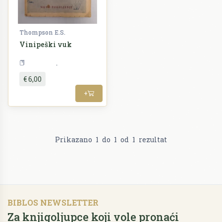
Thompson E.S.
Vinipeški vuk
Slikovnice
€ 6,00
+
Prikazano
1
do
1
od
1
rezultat
BIBLOS NEWSLETTER
Za knjigoljupce koji vole pronaći