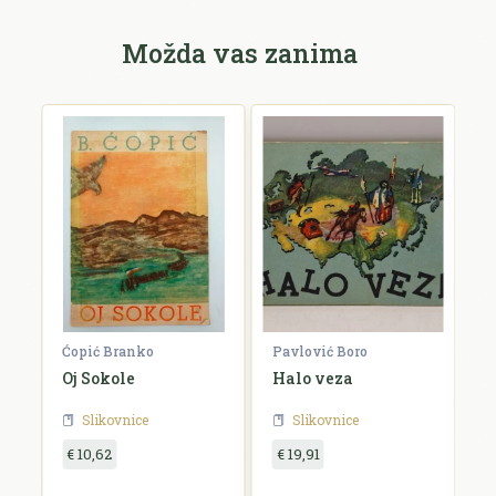
Možda vas zanima
Ćopić Branko
Pavlović Boro
C
 u
Oj Sokole
Halo veza
Do
Slikovnice
Slikovnice
€ 10,62
€ 19,91
€