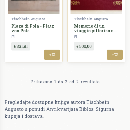
Tischbein Augusto
Tischbein Augusto
Plaza di Pola - Platz
Memorie di un
von Pola
viaggio pittorico nel
Litorale Austriaco
Vedute
Monografija
€ 331,81
€ 500,00
+
+
Prikazano
1
do
2
od
2
rezultata
Pregledajte dostupne knjige autora Tischbein
Augusto u ponudi Antikvarijata Biblos. Sigurna
kupnja i dostava.