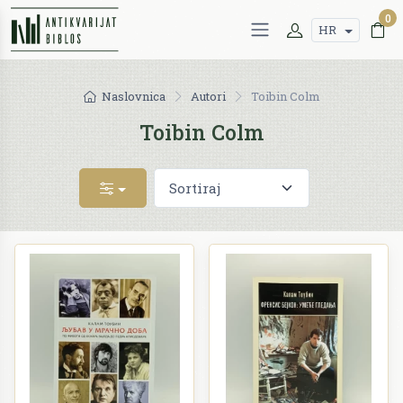
0
HR
Naslovnica
Autori
Toibin Colm
Toibin Colm