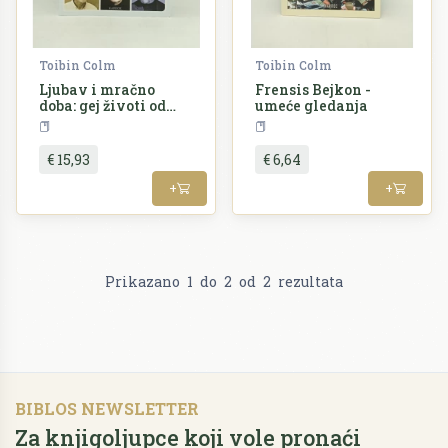
Toibin Colm
Toibin Colm
Ljubav i mračno
Frensis Bejkon -
doba: gej životi od
umeće gledanja
Oskara Vajlada do
Povijest
Umjetnost
Pedra Almodovara
€ 15,93
€ 6,64
+
+
Prikazano
1
do
2
od
2
rezultata
BIBLOS NEWSLETTER
Za knjigoljupce koji vole pronaći