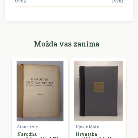
Uvez:
Tvrdi
Možda vas zanima
Stanojević
Ujević Mate
V
Narodna
Hrvatska
B