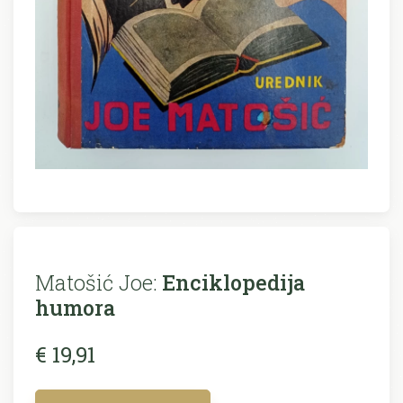
Matošić Joe:
Enciklopedija
humora
€ 19,91