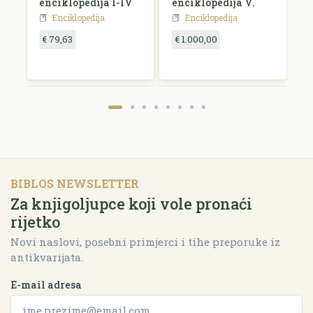
enciklopedija I-IV
enciklopedija V.
D
M
Enciklopedija
Enciklopedija
€ 79,63
€ 1.000,00
€
BIBLOS NEWSLETTER
Za knjigoljupce koji vole pronaći
rijetko
Novi naslovi, posebni primjerci i tihe preporuke iz
antikvarijata.
E-mail adresa