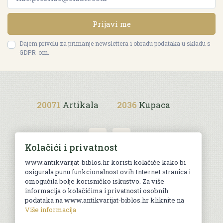
Prijavi me
Dajem privolu za primanje newslettera i obradu podataka u skladu s
GDPR-om.
20071
Artikala
2036
Kupaca
Kolačići i privatnost
www.antikvarijat-biblos.hr koristi kolačiće kako bi
osigurala punu funkcionalnost ovih Internet stranica i
Uvjeti kupnje
omogućila bolje korisničko iskustvo. Za više
informacija o kolačićima i privatnosti osobnih
podataka na www.antikvarijat-biblos.hr kliknite na
Više informacija
© Sva prava pridržana. Web by
AG media