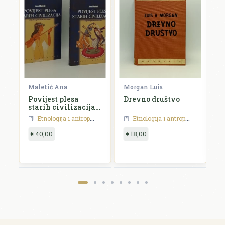
Maletić Ana
Morgan Luis
Fo
Povijest plesa
Drevno društvo
B
starih civilizacija I
M
- II.
Etnologija i antropologija
Etnologija i antropologija
€ 40,00
€ 18,00
€