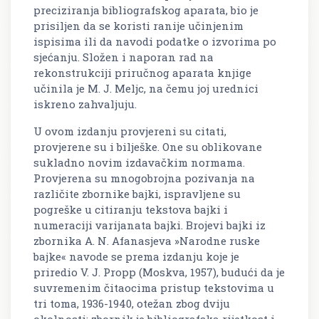
preciziranja bibliografskog aparata, bio je
prisiljen da se koristi ranije učinjenim
ispisima ili da navodi podatke o izvorima po
sjećanju. Složen i naporan rad na
rekonstrukciji priručnog aparata knjige
učinila je M. J. Meljc, na čemu joj urednici
iskreno zahvaljuju.
U ovom izdanju provjereni su citati,
provjerene su i bilješke. One su oblikovane
sukladno novim izdavačkim normama.
Provjerena su mnogobrojna pozivanja na
različite zbornike bajki, ispravljene su
pogreške u citiranju tekstova bajki i
numeraciji varijanata bajki. Brojevi bajki iz
zbornika A. N. Afanasjeva »Narodne ruske
bajke« navode se prema izdanju koje je
priredio V. J. Propp (Moskva, 1957), budući da je
suvremenim čitaocima pristup tekstovima u
tri toma, 1936-1940, otežan zbog dviju
okolnosti: zbornik je bibliografska rijetkost i