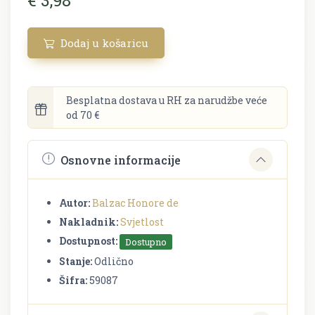
Dodaj u košaricu
Besplatna dostava u RH za narudžbe veće
od 70 €
Osnovne informacije
Autor:
Balzac Honore de
Nakladnik:
Svjetlost
Dostupnost:
Dostupno
Stanje:
Odlično
Šifra:
59087