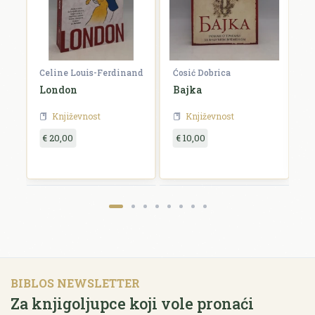
Celine Louis-Ferdinand
Ćosić Dobrica
W
London
Bajka
O
Književnost
Književnost
€ 20,00
€ 10,00
€
BIBLOS NEWSLETTER
Za knjigoljupce koji vole pronaći