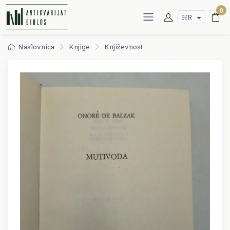
0
HR
Naslovnica
Knjige
Književnost