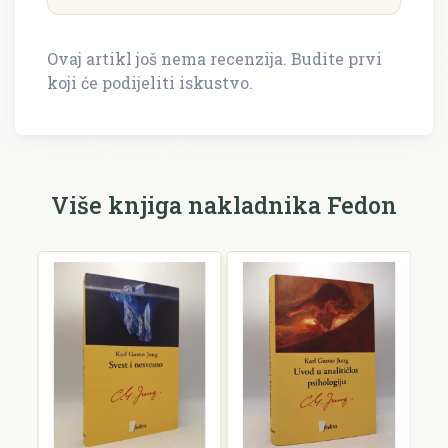
Ovaj artikl još nema recenzija. Budite prvi
Napišite recenziju
koji će podijeliti iskustvo.
Recenzija će biti objavljena nakon provjere.
Ime i prezime *
Više knjiga nakladnika Fedon
E-mail *
E-mail se ne prikazuje javno.
Ocjena *
Komentar *