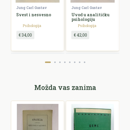
ir
Jung Carl Gustav
Jung Carl Gustav
S
e
Svest i nesvesno
Uvod u analitičku
N
psihologiju
p
p
Psihologija
Psihologija
n
p
€ 34,00
€ 42,00
Pošalji recenziju
Možda vas zanima