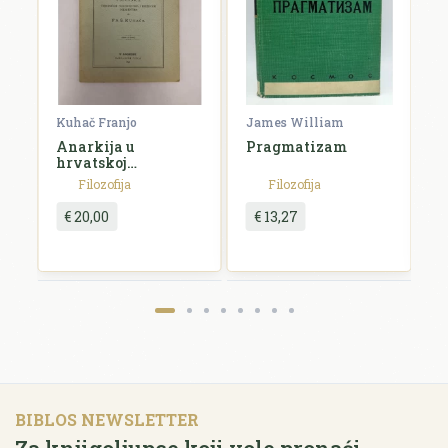
Kuhač Franjo
James William
C
Anarkija u
Pragmatizam
E
hrvatskoj
književnosti i
Filozofija
Filozofija
umjetnosti
€ 20,00
€ 13,27
BIBLOS NEWSLETTER