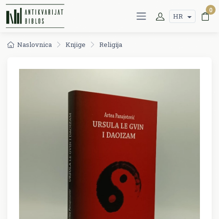
0
HR
Naslovnica
Knjige
Religija