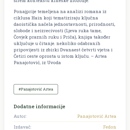
širem kontekstu kineske filozofije.
Ponajprije temeljena na analizi romana iz
ciklusa Hain koji tematiziraju ključna
daoistička načela jednostavnosti, prirodnosti,
slobode i neizrecivosti (Ljeva ruka tame,
Čovjek praznih ruku i Priča), knjiga također
uključuje u čitanje. nekoliko odabranih
pripovijesti iz zbirki Dvanaest četvrti vjetra i
Četiri ceste oprosta u istom ključu. – Artea
Panajotović, iz Uvoda
#Panajotović Artea
Dodatne informacije
Autor:
Panajotović Artea
Izdavač:
Fedon