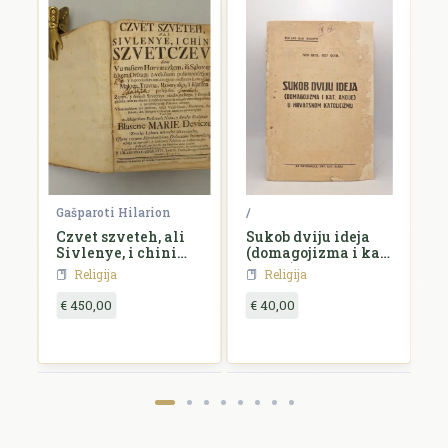
 Vuk
Gašparoti Hilarion
/
/
ga
Czvet szveteh, ali
Sukob dviju ideja
C
Sivlenye, i chini
(domagojizma i kat.
szvetczev,...
akcije) u hrvatskom
Religija
Religija
katolicizmu
€ 450,00
€ 40,00
€