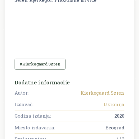
Seren Kjerkegor: Filozofske mrvice
#Kierkegaard Søren
Dodatne informacije
Autor:
Kierkegaard Søren
Izdavač:
Ukronija
Godina izdanja:
2020
Mjesto izdavanja:
Beograd