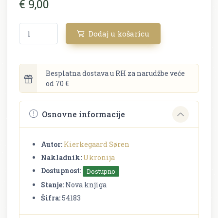
€ 9,00
Dodaj u košaricu
Besplatna dostava u RH za narudžbe veće
od 70 €
Osnovne informacije
Autor:
Kierkegaard Søren
Nakladnik:
Ukronija
Dostupnost:
Dostupno
Stanje:
Nova knjiga
Šifra:
54183