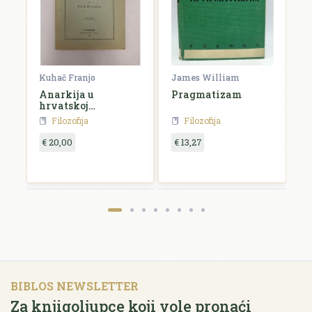
rien
Kuhač Franjo
James William
C
Anarkija u
Pragmatizam
E
hrvatskoj
književnosti i
Filozofija
Filozofija
umjetnosti
€ 20,00
€ 13,27
€
BIBLOS NEWSLETTER
Za knjigoljupce koji vole pronaći