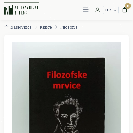
0
HR
Naslovnica
Knjige
Filozofija