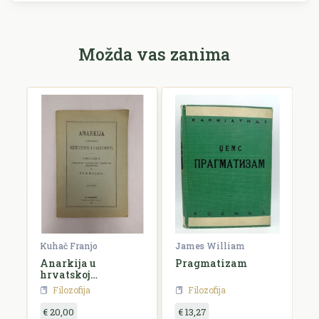
Možda vas zanima
rien
Kuhač Franjo
James William
C
Anarkija u
Pragmatizam
E
hrvatskoj
književnosti i
Filozofija
Filozofija
umjetnosti
€ 20,00
€ 13,27
€