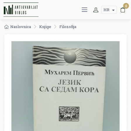
0
HR
Naslovnica
Knjige
Filozofija