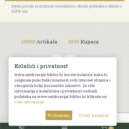
Dajem privolu za primanje newslettera i obradu podataka u skladu s
GDPR-om.
20008
Artikala
2036
Kupaca
Kolačići i privatnost
www.antikvarijat-biblos.hr koristi kolačiće kako bi
osigurala punu funkcionalnost ovih Internet stranica i
Uvjeti kupnje
omogućila bolje korisničko iskustvo. Za više
informacija o kolačićima i privatnosti osobnih
podataka na www.antikvarijat-biblos.hr kliknite na
Više informacija
© Sva prava pridržana. Web by
AG media
Prihvaćam
Uredi kolačiće
0