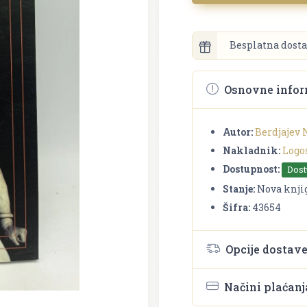
Besplatna dosta
Osnovne infor
Autor:
Berdjajev 
Nakladnik:
Logo
Dostupnost:
Dos
Stanje:
Nova knji
Šifra:
43654
Opcije dostav
Načini plaćanj