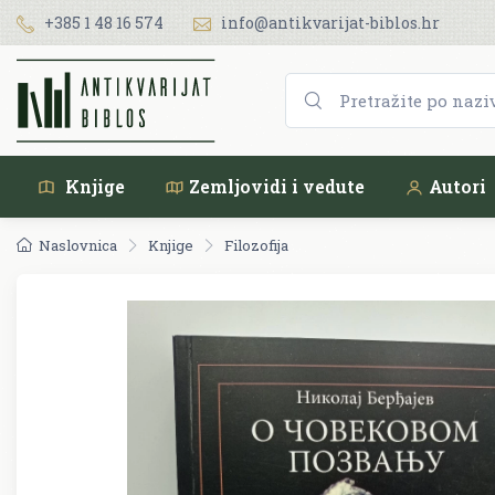
+385 1 48 16 574
info@antikvarijat-biblos.hr
Knjige
Zemljovidi i vedute
Autori
Naslovnica
Knjige
Filozofija