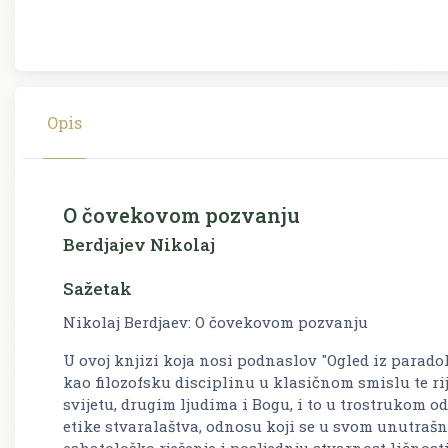
Opis
O čovekovom pozvanju
Berdjajev Nikolaj
Sažetak
Nikolaj Berdjaev: O čovekovom pozvanju
U ovoj knjizi koja nosi podnaslov "Ogled iz parado
kao filozofsku disciplinu u klasičnom smislu te rij
svijetu, drugim ljudima i Bogu, i to u trostrukom o
etike stvaralaštva, odnosu koji se u svom unutraš
eshatološko rješenje i posljednju stvarnost lično