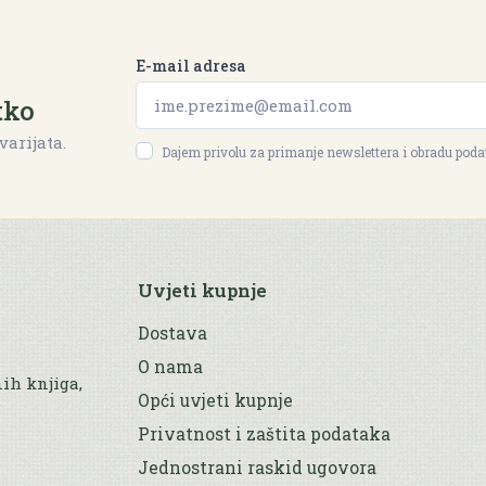
E-mail adresa
tko
varijata.
Dajem privolu za primanje newslettera i obradu pod
Uvjeti kupnje
Dostava
O nama
nih knjiga,
Opći uvjeti kupnje
Privatnost i zaštita podataka
Jednostrani raskid ugovora