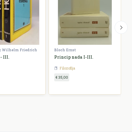
g Wilhelm Friedrich
Bloch Ernst
W
- III.
Princip nada I-III.
H
Filozofija
€ 35,00