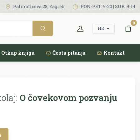
Palmotićeva 28, Zagreb
PON-PET: 9-20 | SUB: 9-14
0
HR
Otkup knjiga
Česta pitanja
Kontakt
olaj:
O čovekovom pozvanju
u