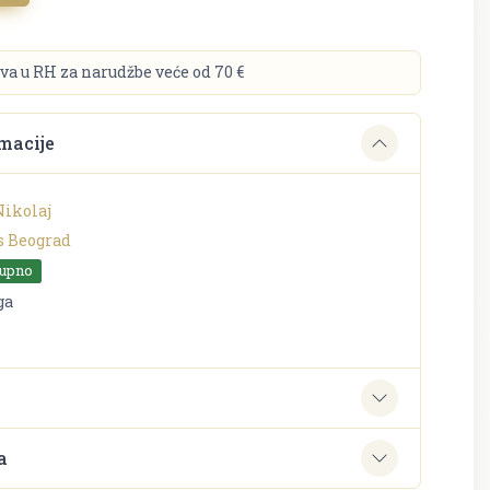
va u RH za narudžbe veće od 70 €
macije
Nikolaj
s Beograd
tupno
ga
e
a