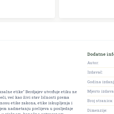
Dodatne inf
Autor:
Izdavač:
Godina izdanj
Mjesto izdava
ksalne etike" Berdjajev utvrđuje etiku ne
eči, već kao živi stav ličnosti prema
Broj stranica:
dnosu etike zakona, etike iskupljenja i
njem nadmetanju prelijeva u posljednje
Dimenzije:
sti u vječnom, konačno ostvarenom