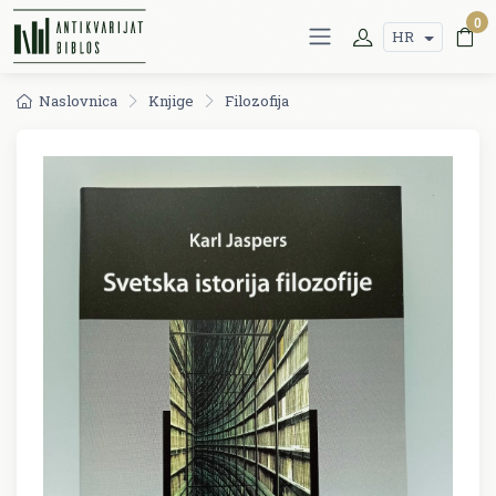
0
HR
Naslovnica
Knjige
Filozofija