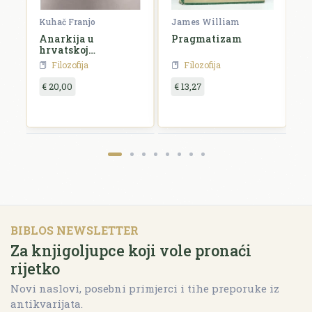
rien
Kuhač Franjo
James William
C
Anarkija u
Pragmatizam
E
hrvatskoj
književnosti i
Filozofija
Filozofija
umjetnosti
€ 20,00
€ 13,27
€
BIBLOS NEWSLETTER
Za knjigoljupce koji vole pronaći
rijetko
Novi naslovi, posebni primjerci i tihe preporuke iz
antikvarijata.