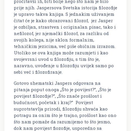
pročitavši ih, biti bolje nego što nam je bilo
prije njih. Jaspersova Svetska istorija filozofije
je upravo takva knjiga. S jednakim uživanjem
čitat će je kako obrazovani filozof, jer Jasper
je ozbiljan, strastven i originalan pisac, tako i
nefilozof, jer njemački filozof, za razliku od
svojih kolega, nije sklon formalnim,
tehničkim jezicima, već piše običnim izrazom.
Utoliko se ova knjiga može razumjeti i kao
svojevrsni uvod u filozofiju, s tim što je,
naravno, uvođenje u filozofiju uvijek samo po
sebi već i filozofiranje.
Gotovo shematski Jaspers odgovara na
pitanja poput onoga „Što je povijest?”, „Što je
povijest filozofije?”, „Što znače prošlost i
budućnost, početak i kraj?” Povijest
suprotstavlja prirodi, filozofiju shvaća kao
potragu za onim što je trajno, prošlost kao ono
što nam pomaže da razumijemo to što jesmo,
dok nam povijest fiozofije, usporedno sa