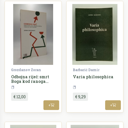
Grozdanov Zoran
Barbarić Damir
Odbojna riječ: smrt
Varia philosophica
Boga kod ranoga
Hegela i ranoga
Filozofija
Filozofija
Moltmanna
€ 12,00
€ 9,29
+
+