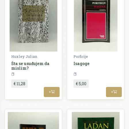
Huxley Julian
Porfirije
Šta se usuđujem da
Isagoge
mislim?
Filozofija
Filozofija
€ 11,28
€ 5,00
+
+