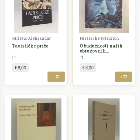
Miletić Aleksandar
Nietzsche Friedrich
Taoističke priče
O budućnosti naših
obrazovnih
ustanova
Filozofija
Filozofija
€ 8,00
€ 8,00
+
+