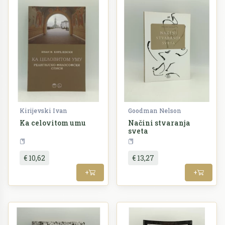
Kirijevski Ivan
Goodman Nelson
Ka celovitom umu
Načini stvaranja
sveta
Filozofija
Filozofija
€ 10,62
€ 13,27
+
+