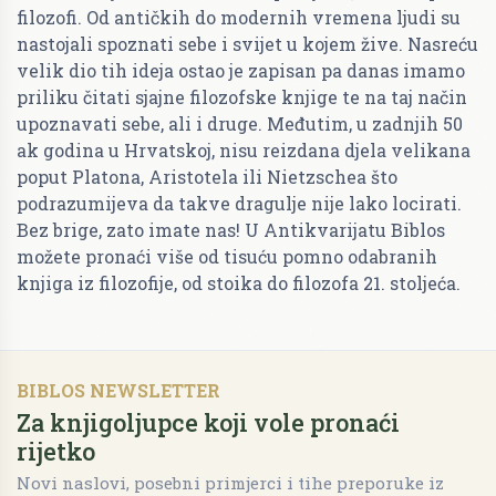
filozofi. Od antičkih do modernih vremena ljudi su
nastojali spoznati sebe i svijet u kojem žive. Nasreću
velik dio tih ideja ostao je zapisan pa danas imamo
priliku čitati sjajne filozofske knjige te na taj način
upoznavati sebe, ali i druge. Međutim, u zadnjih 50
ak godina u Hrvatskoj, nisu reizdana djela velikana
poput Platona, Aristotela ili Nietzschea što
podrazumijeva da takve dragulje nije lako locirati.
Bez brige, zato imate nas! U Antikvarijatu Biblos
možete pronaći više od tisuću pomno odabranih
knjiga iz filozofije, od stoika do filozofa 21. stoljeća.
BIBLOS NEWSLETTER
Za knjigoljupce koji vole pronaći
rijetko
Novi naslovi, posebni primjerci i tihe preporuke iz