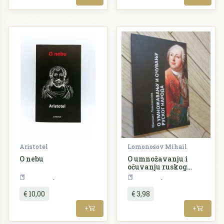
Aristotel
Lomonosov Mihail
O nebu
O umnožavanju i
očuvanju ruskog
naroda
Filozofija
Filozofija
€ 10,00
€ 3,98
+
+