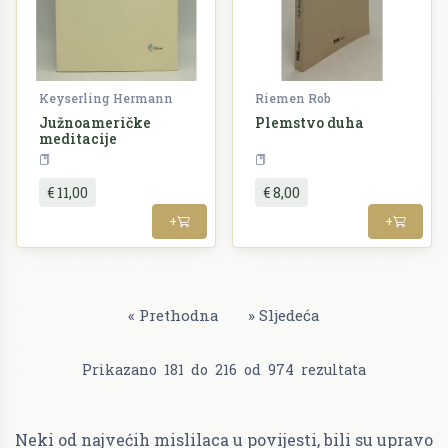
Keyserling Hermann
Riemen Rob
Južnoameričke
Plemstvo duha
meditacije
Filozofija
Filozofija
€ 11,00
€ 8,00
+
+
«
Prethodna
»
Sljedeća
Prikazano
181
do
216
od
974
rezultata
Neki od najvećih mislilaca u povijesti, bili su upravo