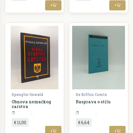
+
+
Spengler Oswald
De Biffon Comte
Obnova nemačkog
Rasprava o stilu
carstva
Filozofija
Filozofija
€ 11,00
€ 6,64
+
+