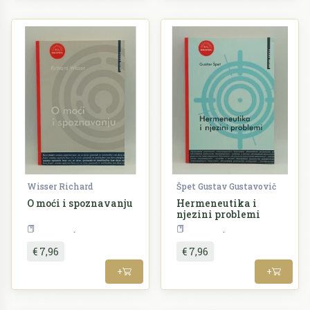
Wisser Richard
Špet Gustav Gustavovič
O moći i spoznavanju
Hermeneutika i
njezini problemi
Filozofija
Filozofija
€ 7,96
€ 7,96
+
+