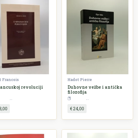
t Francois
Hadot Pierre
rancuskoj revoluciji
Duhovne vežbe i antička
filozofija
Filozofija
Filozofija
8,00
€ 24,00