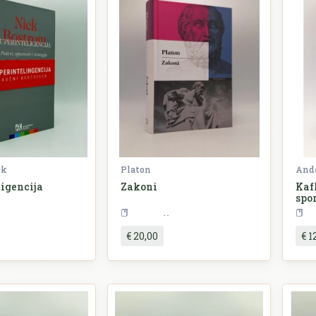
ck
Platon
Ande
igencija
Zakoni
Kafk
spo
Filozofija
Filozofija
€ 20,00
€ 1