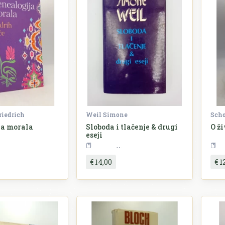
riedrich
Weil Simone
Scho
ja morala
Sloboda i tlačenje & drugi
O ž
eseji
Filozofija
Filozofija
€ 14,00
€ 1