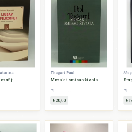
atarina
Thagart Paul
Šćep
lozofiji
Mozak i smisao života
Emp
Filozofija
Filozofija
€ 20,00
€ 1