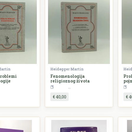
Martin
Heidegger Martin
Heid
problemi
Fenomenologija
Pro
ogije
religioznog života
poj
Filozofija
Filozofija
€ 40,00
€ 4