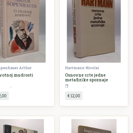
penhauer Arthur
Hartmann Nicolai
ivotnoj mudrosti
Osnovne crte jedne
metafizike spoznaje
Filozofija
Filozofija
2,00
€ 12,00