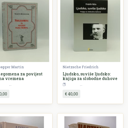
egger Martin
Nietzsche Friedrich
legomena za povijest
Ljudsko, suviše ljudsko:
ma vremena
knjiga za slobodne duhove
Filozofija
Filozofija
0,00
€ 40,00