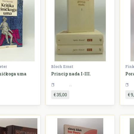
eter
Bloch Ernst
Fink
iničkoga uma
Princip nada I-III.
Por
Filozofija
Filozofija
€ 35,00
€ 9