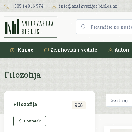
+385 1 48 16 574
info@antikvarijat-biblos.hr
Knjige
Zemljovidi i vedute
Autori
Filozofija
Filozofija
968
Povratak