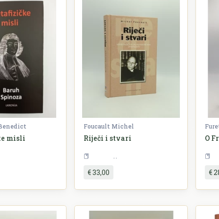
Benedict
Foucault Michel
Fure
e misli
Riječi i stvari
O F
Filozofija
Filozofija
€ 33,00
€ 2