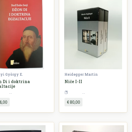
yi György E.
Heidegger Martin
n Di i doktrina
Niče I-II
altacije
Filozofija
Filozofija
4,00
€ 80,00