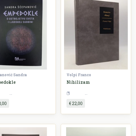
anović Sandra
Volpi Franco
edokle
Nihilizam
Filozofija
Filozofija
8,00
€ 22,00