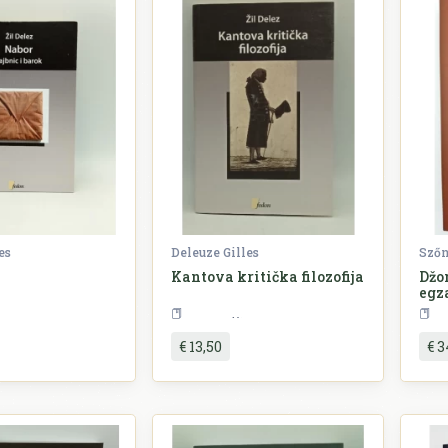
es
Deleuze Gilles
Szőn
Kantova kritička filozofija
Džo
egz
Filozofija
Filozofija
€ 13,50
€ 3