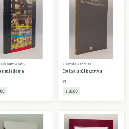
elkraut Alain
Derrida Jacques
az mišljenja
Istina u slikarstvu
Filozofija
Filozofija
,00
€ 16,00