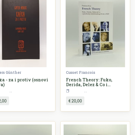
rs Günther
Cusset Francois
a - za i protiv (osnovi
French Theory: Fuko,
ra)
Derida, Delez & Co i
preobražaj intelektualnog
Filozofija
Filozofija
života u SAD
2,00
€ 20,00