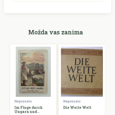
Možda vas zanima
Nepoznato
Nepoznato
N
Im Fluge durch
Die Weite Welt
D
Ungarn und