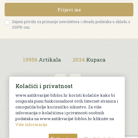
Prijavi me
Dajem privolu za primanje newslettera i obradu podataka u skladu s
GDPR-om.
19956
Artikala
2034
Kupaca
Kolačići i privatnost
www.antikvarijat-biblos.hr koristi kolačiće kako bi
osigurala punu funkcionalnost ovih Internet stranica i
Uvjeti kupnje
omogućila bolje korisničko iskustvo. Za više
informacija o kolačićima i privatnosti osobnih
podataka na www.antikvarijat-biblos.hr kliknite na
Više informacija
© Sva prava pridržana. Web by
AG media