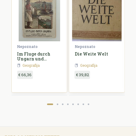
Nepoznato
Nepoznato
N
Im Fluge durch
Die Weite Welt
D
Ungarn und
Kroatien
Geografija
Geografija
€ 66,36
€ 39,82
€