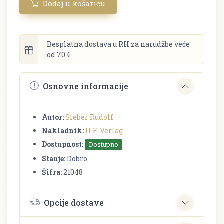
Dodaj u košaricu
Besplatna dostava u RH za narudžbe veće
od 70 €
Osnovne informacije
Autor:
Sieber Rudolf
Nakladnik:
ILF-Verlag
Dostupnost:
Dostupno
Stanje:
Dobro
Šifra:
21048
Opcije dostave