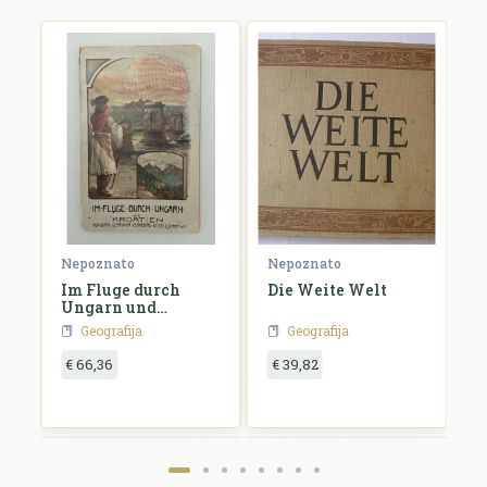
Nepoznato
Nepoznato
N
Im Fluge durch
Die Weite Welt
D
Ungarn und
Kroatien
Geografija
Geografija
€ 66,36
€ 39,82
€