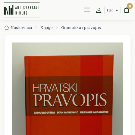
0
HR
Naslovnica
Knjige
Gramatika i pravopis