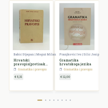
Babić Stjepan | Moguš Milan
Pranjković Ivo | Silić Josip
D
Hrvatski
Gramatika
G
pravopis(pretisak
hrvatskoga jezika
j
iz 1971)
s
Gramatika i pravopis
Gramatika i pravopis
€ 5,31
€ 12,00
€