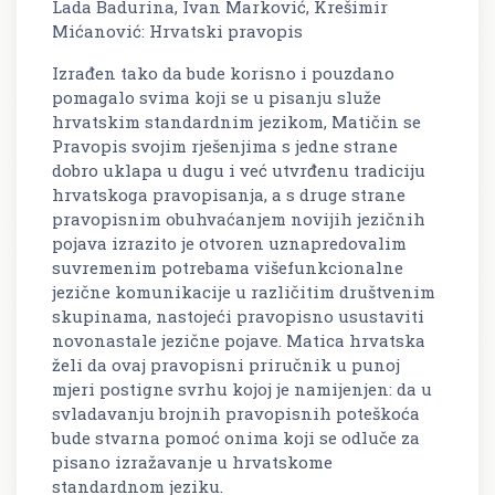
Lada Badurina, Ivan Marković, Krešimir
Mićanović: Hrvatski pravopis
Izrađen tako da bude korisno i pouzdano
pomagalo svima koji se u pisanju služe
hrvatskim standardnim jezikom, Matičin se
Pravopis
svojim rješenjima s jedne strane
dobro uklapa u dugu i već utvrđenu tradiciju
hrvatskoga pravopisanja, a s druge strane
pravopisnim obuhvaćanjem novijih jezičnih
pojava izrazito je otvoren uznapredovalim
suvremenim potrebama višefunkcionalne
jezične komunikacije u različitim društvenim
skupinama, nastojeći pravopisno usustaviti
novonastale jezične pojave. Matica hrvatska
želi da ovaj pravopisni priručnik u punoj
mjeri postigne svrhu kojoj je namijenjen: da u
svladavanju brojnih pravopisnih poteškoća
bude stvarna pomoć onima koji se odluče za
pisano izražavanje u hrvatskome
standardnom jeziku.