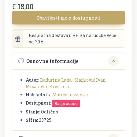
€ 18,00
Obavijesti me o dostupnosti
Besplatna dostava u RH za narudžbe veće
od 70 €
Osnovne informacije
Autor:
Badurina Lada | Marković Ivan |
Mićanović Krešimir
Nakladnik:
Matica hrvatska
Dostupnost:
Rasprodano
Stanje:
Odlično
Šifra:
23725