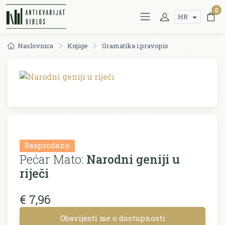
0
HR
Naslovnica
Knjige
Gramatika i pravopis
Rasprodano
Pećar Mato:
Narodni geniji u
riječi
€ 7,96
Obavijesti me o dostupnosti