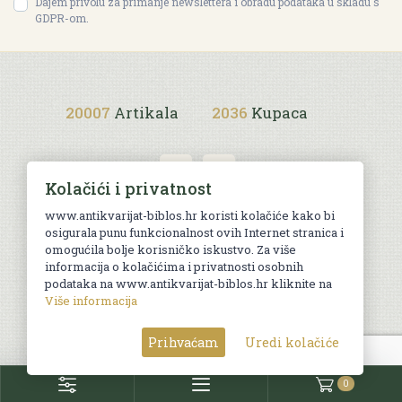
Dajem privolu za primanje newslettera i obradu podataka u skladu s
GDPR-om.
20007
Artikala
2036
Kupaca
Kolačići i privatnost
www.antikvarijat-biblos.hr koristi kolačiće kako bi
osigurala punu funkcionalnost ovih Internet stranica i
Uvjeti kupnje
omogućila bolje korisničko iskustvo. Za više
informacija o kolačićima i privatnosti osobnih
podataka na www.antikvarijat-biblos.hr kliknite na
Više informacija
© Sva prava pridržana. Web by
AG media
Prihvaćam
Uredi kolačiće
0