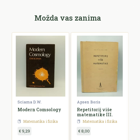
Možda vas zanima
Sciama D.W.
Apsen Boris
P
Modern Comsology
Repetitorij više
N
matematike III.
n
m
Matematika i fizika
Matematika i fizika
a
€ 9,29
€ 8,00
€