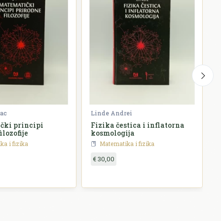
ac
Linde Andrei
K
ki principi
Fizika čestica i inflatorna
S
ilozofije
kosmologija
a i fizika
Matematika i fizika
€ 30,00