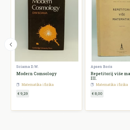
Sciama D.W.
Apsen Boris
Modern Comsology
Repetitorij više 
III.
Matematika i fizika
Matematika i fizika
€ 9,29
€ 8,00