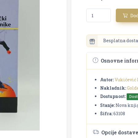
Dod
Besplatna dosta
Osnovne infor
Autor:
Vukičević 
Nakladnik:
Gold
Dostupnost:
Dos
Stanje:
Nova knji
Šifra:
63108
Opcije dostav