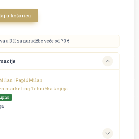
aj u košaricu
va u RH za narudžbe veće od 70 €
macije
Milan | Papić Milan
en marketing-Tehnička knjiga
tupno
ga
e