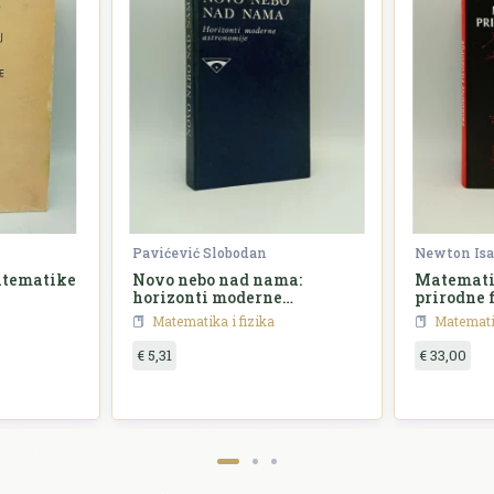
Pavićević Slobodan
Newton Isa
matematike
Novo nebo nad nama:
Matematič
horizonti moderne
prirodne f
astronomije
Matematika i fizika
Matematik
€ 5,31
€ 33,00