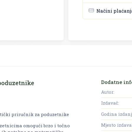
Načini plaćanj
Dodatne inf
 poduzetnike
Autor:
Izdavač:
Godina izdanj
tički priručnik za poduzetnike
Mjesto izdava
uzetnicima omogući brzo i točno
da ih potakne na matematičko