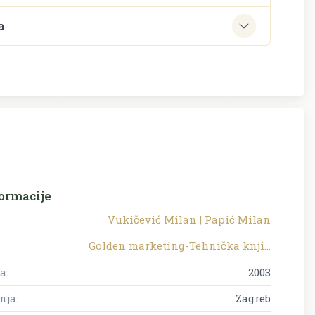
a
ormacije
Vukičević Milan | Papić Milan
Golden marketing-Tehnička knji...
a:
2003
nja:
Zagreb