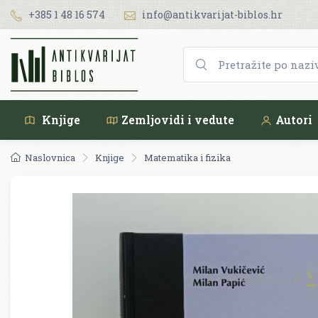
+385 1 48 16 574
info@antikvarijat-biblos.hr
Knjige
Zemljovidi i vedute
Autori
Naslovnica
Knjige
Matematika i fizika