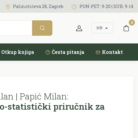
Palmotićeva 28, Zagreb
PON-PET: 9-20 | SUB: 9-14
0
HR
Otkup knjiga
Česta pitanja
Kontakt
lan | Papić Milan:
-statistički priručnik za