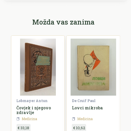
Možda vas zanima
Lobmayer Antun
De Cruif Paul
Ba
Čovjek i njegovo
Lovci mikroba
D
zdravlje
m
Medicina
Medicina
€ 33,18
€ 10,62
€