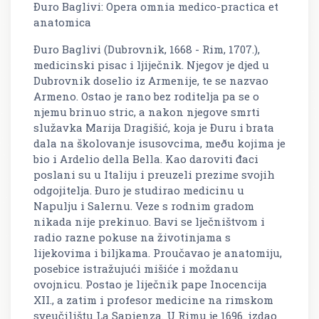
Ðuro Baglivi: Opera omnia medico-practica et
anatomica
Ðuro Baglivi (Dubrovnik, 1668 - Rim, 1707.),
medicinski pisac i ljiječnik. Njegov je djed u
Dubrovnik doselio iz Armenije, te se nazvao
Armeno. Ostao je rano bez roditelja pa se o
njemu brinuo stric, a nakon njegove smrti
služavka Marija Dragišić, koja je Ðuru i brata
dala na školovanje isusovcima, meðu kojima je
bio i Ardelio della Bella. Kao daroviti đaci
poslani su u Italiju i preuzeli prezime svojih
odgojitelja. Ðuro je studirao medicinu u
Napulju i Salernu. Veze s rodnim gradom
nikada nije prekinuo. Bavi se lječništvom i
radio razne pokuse na životinjama s
lijekovima i biljkama. Proučavao je anatomiju,
posebice istražujući mišiće i moždanu
ovojnicu. Postao je liječnik pape Inocencija
XII., a zatim i profesor medicine na rimskom
sveučilištu La Sapienza. U Rimu je 1696. izdao