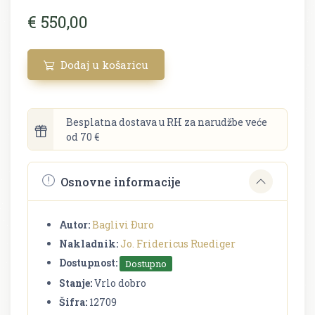
€ 550,00
Dodaj u košaricu
Besplatna dostava u RH za narudžbe veće
od 70 €
Osnovne informacije
Autor:
Baglivi Ðuro
Nakladnik:
Jo. Fridericus Ruediger
Dostupnost:
Dostupno
Stanje:
Vrlo dobro
Šifra:
12709