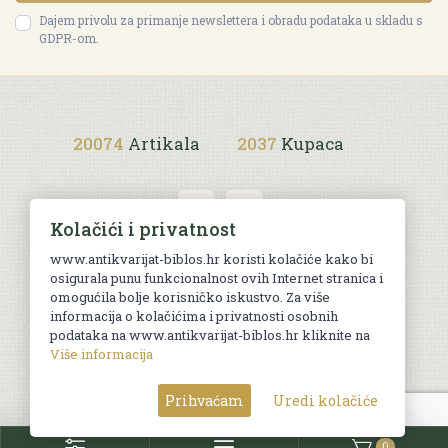
Dajem privolu za primanje newslettera i obradu podataka u skladu s
GDPR-om.
20074
Artikala
2037
Kupaca
Kolačići i privatnost
www.antikvarijat-biblos.hr koristi kolačiće kako bi
osigurala punu funkcionalnost ovih Internet stranica i
Uvjeti kupnje
omogućila bolje korisničko iskustvo. Za više
informacija o kolačićima i privatnosti osobnih
podataka na www.antikvarijat-biblos.hr kliknite na
Više informacija
© Sva prava pridržana. Web by
AG media
Prihvaćam
Uredi kolačiće
0