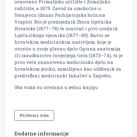
osnovano Primaljsko učilište i Zemaljsko
rodilište, a 1879. Zavod za umobolne u
Stenjevcu (danas Psihijatrijska bolnica
Vrapče). Bio je predsjednik Zbora liječnika
Hrvatske (1877–78) te osnivač i prvi urednik
Liječničkoga vjesnika (1877–80). Bavio se
hrvatskim medicinskim nazivljem, koje je
uvrstio u svoje glavno djelo Opisna anatomija
ili razudbarstvo čovječjega tiela (1873–74); to je
prvo veće znanstveno medicinsko djelo na
hrvatskom jeziku, zamišljeno kao udžbenik za
predviđeni medicinski fakultet u Zagrebu.
Oba toma su uvezana u jednu knjigu
#Schwarz Ante
Dodatne informacije