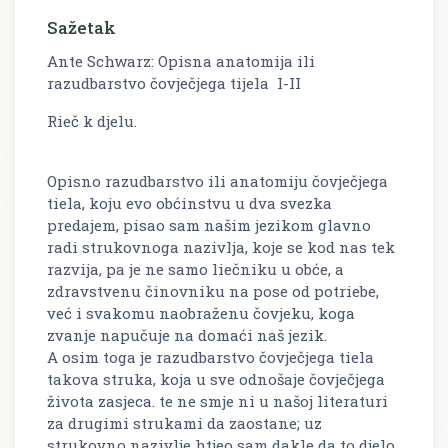
Sažetak
Ante Schwarz: Opisna anatomija ili
razudbarstvo čovječjega tijela I-II
Rieč k djelu.
Opisno razudbarstvo ili anatomiju čovječjega
tiela, koju evo obćinstvu u dva svezka
predajem, pisao sam našim jezikom glavno
radi strukovnoga nazivlja, koje se kod nas tek
razvija, pa je ne samo liečniku u obće, a
zdravstvenu činovniku na pose od potriebe,
već i svakomu naobraženu čovjeku, koga
zvanje napučuje na domaći naš jezik.
A osim toga je razudbarstvo čovječjega tiela
takova struka, koja u sve odnošaje čovječjega
života zasjeca. te ne smje ni u našoj literaturi
za drugimi strukami da zaostane; uz
strukovno nazivlje htjeo sam dakle da to djelo