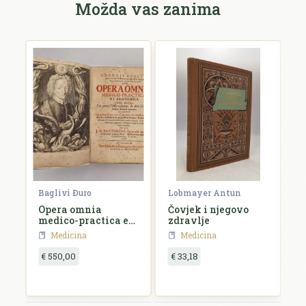
Možda vas zanima
Baglivi Ðuro
Lobmayer Antun
De
Opera omnia
Čovjek i njegovo
L
medico-practica et
zdravlje
anatomica
Medicina
Medicina
€ 550,00
€ 33,18
€