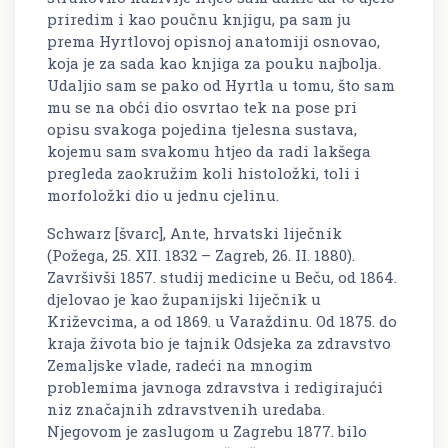
priredim i kao poučnu knjigu, pa sam ju
prema Hyrtlovoj opisnoj anatomiji osnovao,
koja je za sada kao knjiga za pouku najbolja.
Udaljio sam se pako od Hyrtla u tomu, što sam
mu se na obći dio osvrtao tek na pose pri
opisu svakoga pojedina tjelesna sustava,
kojemu sam svakomu htjeo da radi lakšega
pregleda zaokružim koli histoložki, toli i
morfoložki dio u jednu cjelinu.
Schwarz [švarc], Ante, hrvatski liječnik
(Požega, 25. XII. 1832 – Zagreb, 26. II. 1880).
Završivši 1857. studij medicine u Beču, od 1864.
djelovao je kao županijski liječnik u
Križevcima, a od 1869. u Varaždinu. Od 1875. do
kraja života bio je tajnik Odsjeka za zdravstvo
Zemaljske vlade, radeći na mnogim
problemima javnoga zdravstva i redigirajući
niz značajnih zdravstvenih uredaba.
Njegovom je zaslugom u Zagrebu 1877. bilo