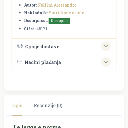
Autor:
Nallini Alessandro
Nakladnik:
Spiridione artale
Dostupnost:
Dostupno
Šifra:
46171
Opcije dostave
Načini plaćanja
Opis
Recenzije (0)
Le legge e norme