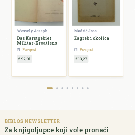
Wessely Joseph
Modrić Joso
R
e
Das Karstgebiet
Zagreb i okolica
H
Militar-Kroatiens
H
Povijest
Povijest
€ 92,91
€ 13,27
€
BIBLOS NEWSLETTER
Za knjigoljupce koji vole pronaći