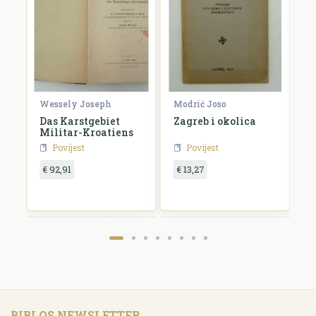
Wessely Joseph
Modrić Joso
R
e
Das Karstgebiet
Zagreb i okolica
H
Militar-Kroatiens
H
Povijest
Povijest
€ 92,91
€ 13,27
€
BIBLOS NEWSLETTER