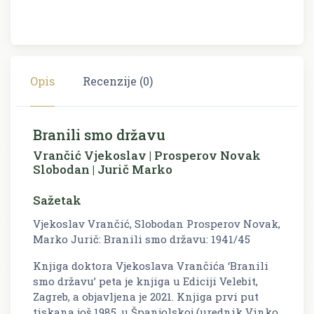
Opis
Recenzije (0)
Branili smo državu
Vrančić Vjekoslav | Prosperov Novak
Slobodan | Jurič Marko
Sažetak
Vjekoslav Vrančić, Slobodan Prosperov Novak,
Marko Jurič: Branili smo državu: 1941/45
Knjiga doktora Vjekoslava Vrančića ‘Branili
smo državu’ peta je knjiga u Ediciji Velebit,
Zagreb, a objavljena je 2021. Knjiga prvi put
tiskana još 1985. u Španjolskoj (urednik Vinko