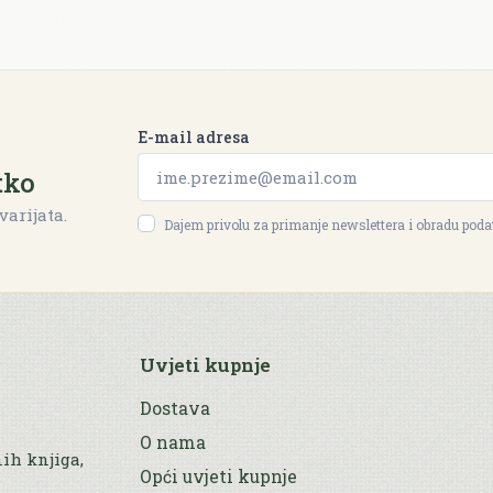
E-mail adresa
tko
varijata.
Dajem privolu za primanje newslettera i obradu pod
Uvjeti kupnje
Dostava
O nama
nih knjiga,
Opći uvjeti kupnje