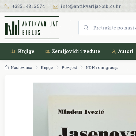
+385 1 48 16 574
info@antikvarijat-biblos.hr
Knjige
Zemljovidi i vedute
Autori
Naslovnica
Knjige
Povijest
NDH i emigracija