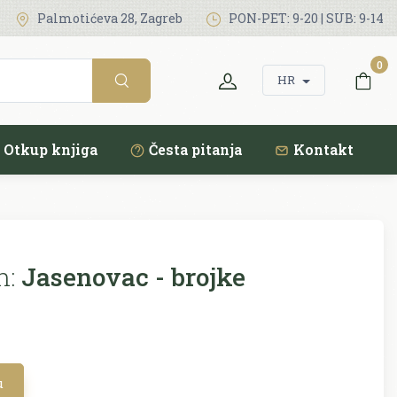
Palmotićeva 28, Zagreb
PON-PET: 9-20 | SUB: 9-14
0
HR
Otkup knjiga
Česta pitanja
Kontakt
n:
Jasenovac - brojke
u