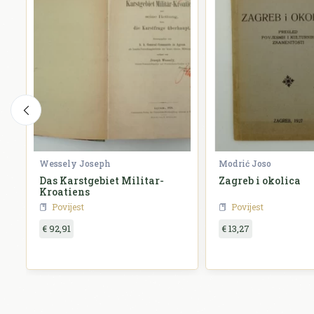
Wessely Joseph
Modrić Joso
Das Karstgebiet Militar-
Zagreb i okolica
Kroatiens
Povijest
Povijest
€ 92,91
€ 13,27