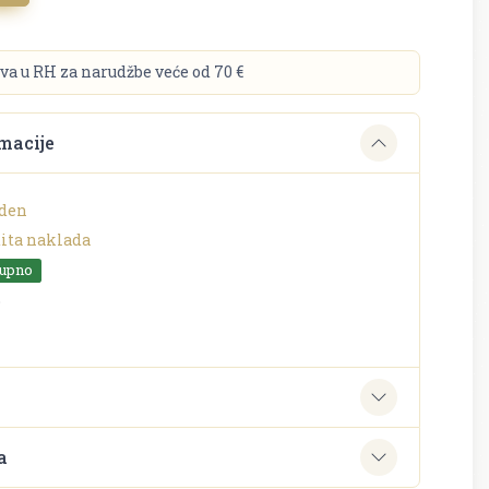
va u RH za narudžbe veće od 70 €
macije
aden
tita naklada
tupno
o
e
a