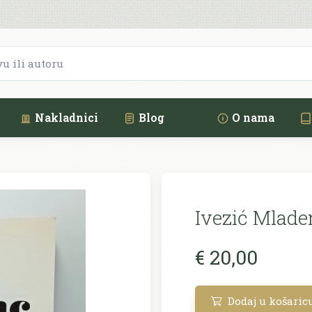
Nakladnici
Blog
O nama
Ivezić Mlade
€ 20,00
Dodaj u košaric