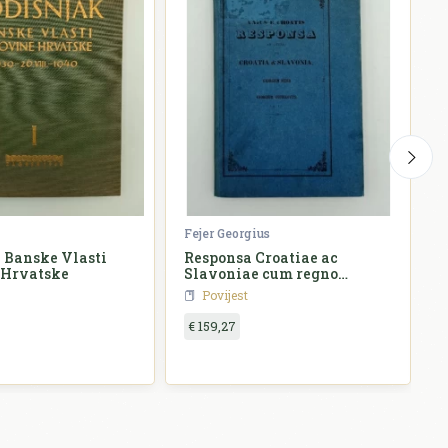
Fejer Georgius
Ž
 Banske Vlasti
Responsa Croatiae ac
 Hrvatske
Slavoniae cum regno
o
Hungariae
Povijest
€ 159,27