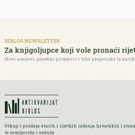
BIBLOS NEWSLETTER
Za knjigoljupce koji vole pronaći rije
Novi naslovi, posebni primjerci i tihe preporuke iz antik
Otkup i prodaja starih i rijetkih izdanja hrvatskih i stra
te zemljovida i veduta