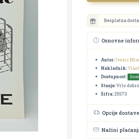
Besplatna dosta
Osnovne infor
Autor:
Ivezić Ml
Nakladnik:
Vlas
Dostupnost:
Dos
Stanje:
Vrlo dobr
Šifra:
25573
Opcije dostav
Načini plaćanj