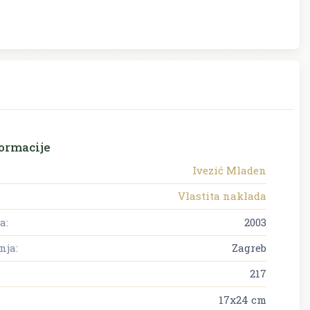
ormacije
Ivezić Mladen
Vlastita naklada
a:
2003
nja:
Zagreb
217
17x24 cm