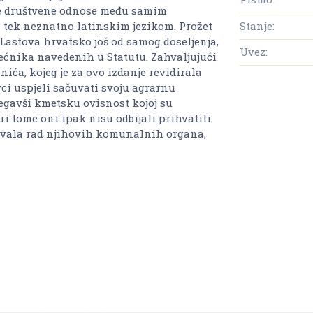
te društvene odnose među samim
Stanje:
i tek neznatno latinskim jezikom. Prožet
 Lastova hrvatsko još od samog doseljenja,
Uvez:
jećnika navedenih u Statutu. Zahvaljujući
nića, kojeg je za ovo izdanje revidirala
ci uspjeli sačuvati svoju agrarnu
jegavši kmetsku ovisnost kojoj su
i tome oni ipak nisu odbijali prihvatiti
đivala rad njihovih komunalnih organa,