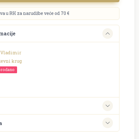
va u RH za narudžbe veće od 70 €
macije
 Vladimir
ževni krug
prodano
o
e
a