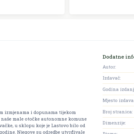
Dodatne inf
Autor:
Izdavač:
Godina izdanj
Mjesto izdava
Broj stranica:
ovim izmjenama i dopunama tijekom
dne naše male otočke autonomne komune
Dimenzije:
ačke, u sklopu koje je Lastovo bilo od
 godine. Njegove su odredbe utvrđivale
Pismo: