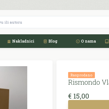
Nakladnici
Blog
O nama
Rasprodano
Rismondo Vl
€ 15,00