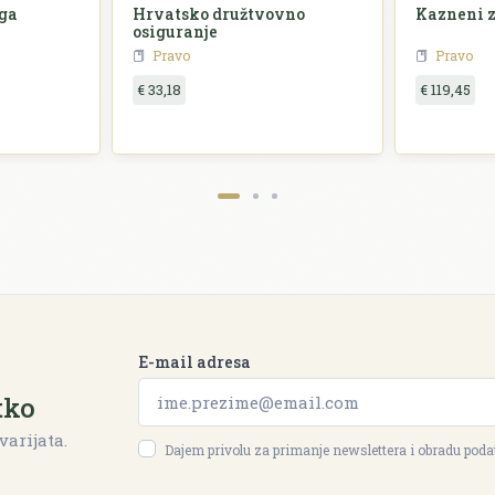
ga
Hrvatsko družtvovno
Kazneni 
osiguranje
Pravo
Pravo
€ 33,18
€ 119,45
E-mail adresa
tko
varijata.
Dajem privolu za primanje newslettera i obradu pod