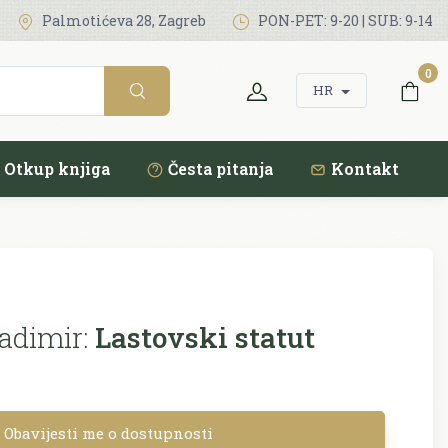
Palmotićeva 28, Zagreb
PON-PET: 9-20 | SUB: 9-14
0
HR
Otkup knjiga
Česta pitanja
Kontakt
adimir:
Lastovski statut
Obavijesti me o dostupnosti