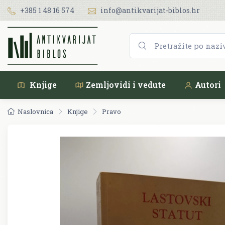
+385 1 48 16 574
info@antikvarijat-biblos.hr
Knjige
Zemljovidi i vedute
Autori
Naslovnica
Knjige
Pravo