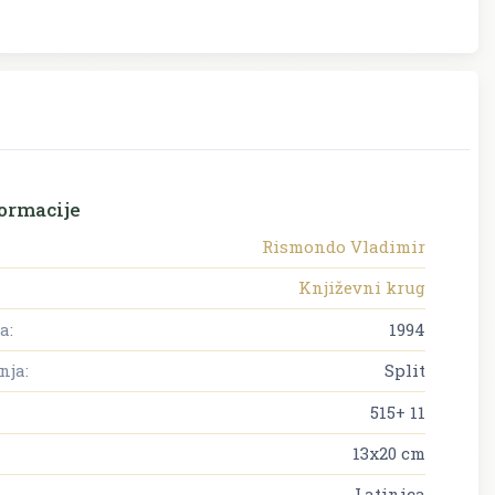
ormacije
Rismondo Vladimir
Književni krug
a:
1994
nja:
Split
515+ 11
13x20 cm
Latinica