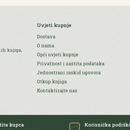
Uvjeti kupnje
Dostava
O nama
nih knjiga,
Opći uvjeti kupnje
Privatnost i zaštita podataka
Jednostrani raskid ugovora
Otkup knjiga
Kontaktirajte nas
tita kupca
Korisnička podršk