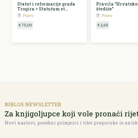
Statut i reformacije grada
Pravila "Hrvatsko
Trogira = Statutum et
štediše"
reformationes civitatis
Pravo
Pravo
Tragurii
€ 75,00
€ 2,65
BIBLOS NEWSLETTER
Za knjigoljupce koji vole pronaći rije
Novi naslovi, posebni primjerci i tihe preporuke iz antik