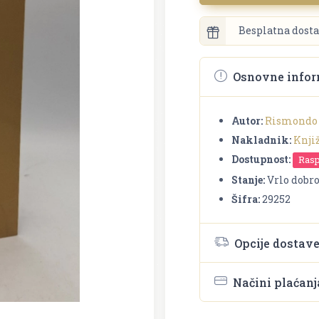
Besplatna dosta
Osnovne infor
Autor:
Rismondo
Nakladnik:
Knji
Dostupnost:
Ras
Stanje:
Vrlo dobr
Šifra:
29252
Opcije dostav
Načini plaćanj