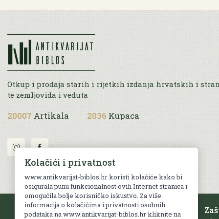
Otkup i prodaja starih i rijetkih izdanja hrvatskih i stra
te zemljovida i veduta
20007
Artikala
2036
Kupaca
Kolačići i privatnost
www.antikvarijat-biblos.hr koristi kolačiće kako bi
osigurala punu funkcionalnost ovih Internet stranica i
omogućila bolje korisničko iskustvo. Za više
informacija o kolačićima i privatnosti osobnih
Besplatna dostava
Zaš
podataka na www.antikvarijat-biblos.hr kliknite na