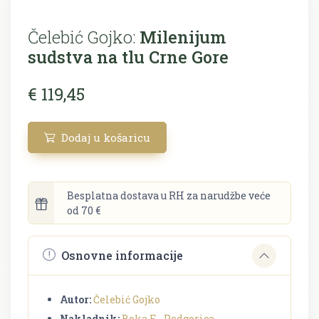
Čelebić Gojko:
Milenijum
sudstva na tlu Crne Gore
€ 119,45
Dodaj u košaricu
Besplatna dostava u RH za narudžbe veće
od 70 €
Osnovne informacije
Autor:
Čelebić Gojko
Nakladnik:
Boka F - Podgorica