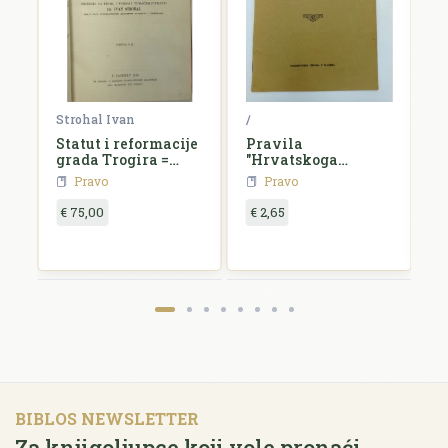
Strohal Ivan
/
/
Statut i reformacije
Pravila
H
grada Trogira =
"Hrvatskoga
d
Statutum et
štediše"
o
Pravo
Pravo
reformationes
civitatis Tragurii
€ 75,00
€ 2,65
€
BIBLOS NEWSLETTER
Za knjigoljupce koji vole pronaći