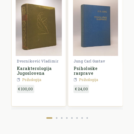
F
V
F
€
Dvorniković Vladimir
Jung Carl Gustav
Karakterologija
Psihološke
Jugoslovena
rasprave
Psihologija
Psihologija
€ 100,00
€ 24,00