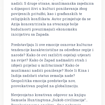
nadići. S druge strane, muslimanska zajednica
u dijaspori živi u kulturi ponižavanja zbog
povijesnih pritužbi, kao i građanskih te
religijskih konflikata. Autor primjećuje da se
Azija koncentrirala na stvaranje bolje
budućnosti preuzimajući ekonomsku
inicijativu sa Zapada.
Predstavljaju li ove emocije osnovne kulturne
tendencije karakteristične za određene regije i
narode? Kako će ovi različiti osjećaji utjecati
na svijet? Kako će Zapad nadmašiti strah i
izbjeći prijelaz u militarizam? Kako će
muslimani nadići poniženje? Hoće li Kina i
Indija zadržati status zemalja nade?
Geopolitika emocija predstavlja nov,
provokativan pogled na globalizaciju.
Nevjerojatno kreativan odgovor na knjigu
Samuela Huntingtona „Sukob civilizacija“...
Revolucionarna analiza... Ona pokazuje