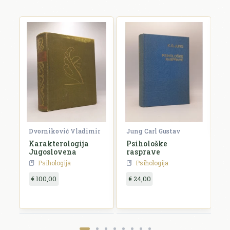
F
V
F
€
Dvorniković Vladimir
Jung Carl Gustav
Karakterologija
Psihološke
Jugoslovena
rasprave
Psihologija
Psihologija
€ 100,00
€ 24,00