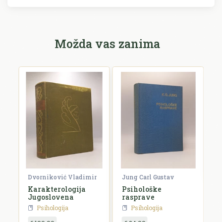
Možda vas zanima
F
V
F
€
Dvorniković Vladimir
Jung Carl Gustav
Karakterologija
Psihološke
Jugoslovena
rasprave
Psihologija
Psihologija