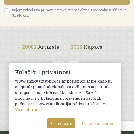
Dajem privolu za primanje newslettera i obradu podataka u skladu s
GDPR-om.
20082
Artikala
2039
Kupaca
Kolačići i privatnost
www.antikvarijat-biblos.hr koristi kolačiće kako bi
osigurala punu funkcionalnost ovih Internet stranica i
Uvjeti kupnje
omogućila bolje korisničko iskustvo. Za više
informacija o kolačićima i privatnosti osobnih
podataka na www.antikvarijat-biblos.hr kliknite na
Više informacija
© Sva prava pridržana. Web by
AG media
Prihvaćam
Uredi kolačiće