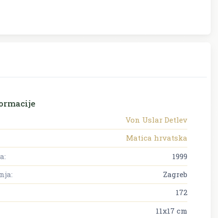
ormacije
Von Uslar Detlev
Matica hrvatska
a:
1999
nja:
Zagreb
172
11x17 cm