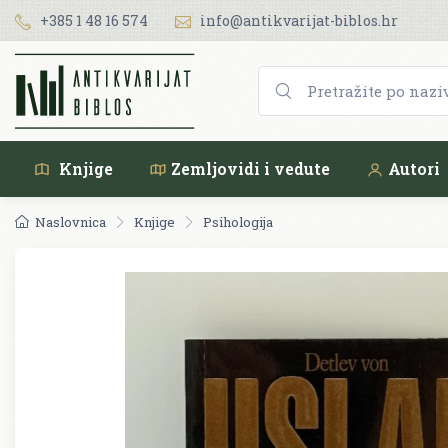
+385 1 48 16 574
info@antikvarijat-biblos.hr
Knjige
Zemljovidi i vedute
Autori
Naslovnica
Knjige
Psihologija