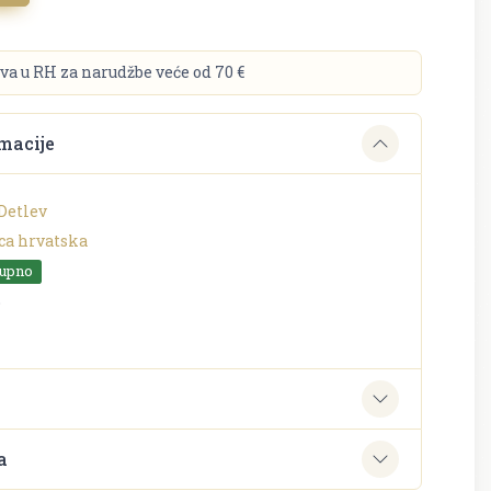
va u RH za narudžbe veće od 70 €
macije
Detlev
ca hrvatska
tupno
o
e
a