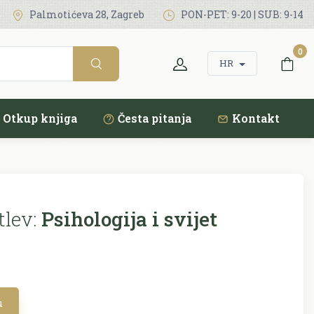
Palmotićeva 28, Zagreb
PON-PET: 9-20 | SUB: 9-14
0
HR
Otkup knjiga
Česta pitanja
Kontakt
tlev:
Psihologija i svijet
u