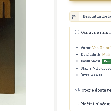
Besplatna dosta
Osnovne infor
Autor:
Von Uslar 
Nakladnik:
Mati
Dostupnost:
Dos
Stanje:
Vrlo dobr
Šifra:
44430
Opcije dostav
Načini plaćanj