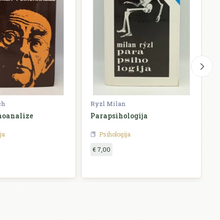
ch
Ryzl Milan
F
hoanalize
Parapsihologija
P
p
ja
Psihologija
€ 7,00