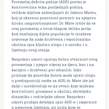
Poremećaj deficita pažnje (ADD) postao je
kontroverzna tema posljednjih godina,
velikim dijelom zahvaljujući dr. Gaboru Mateu,
koji je skrenuo pozornost javnosti na njegovu
široku rasprostranjenost. Dr. Mate ističe da se
ovaj poremećaj u svom blagom obliku javlja
kod značajnog dijela populacije te izražava
uvjerenje da naša društvena i emocionalna
okolina igra ključnu ulogu i u uzroku i u
liječenju ovog stanja.
Raspršeni umovi opisuju bolnu stvarnost ovog
poremećaja i njegov utjecaj na djecu, kao i na
karijeru i društveni put odraslih. Iako
priznaje da genetika doista može igrati ulogu
u predispoziciji osobe za ADD, dr. Mate ide još
dalje i usredotočuje se na stvari koje možemo
kontrolirati: promjene u okolini, obiteljsku
dinamiku i roditeljske izbore. Raspršeni
umovi pružaju detaljan opis ADD-a i smjernice
u njegovom liječenju, ali priča koja se