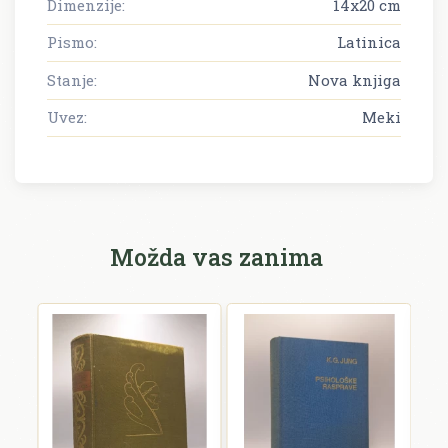
Dimenzije:
14x20 cm
Pismo:
Latinica
Stanje:
Nova knjiga
Uvez:
Meki
Možda vas zanima
F
V
F