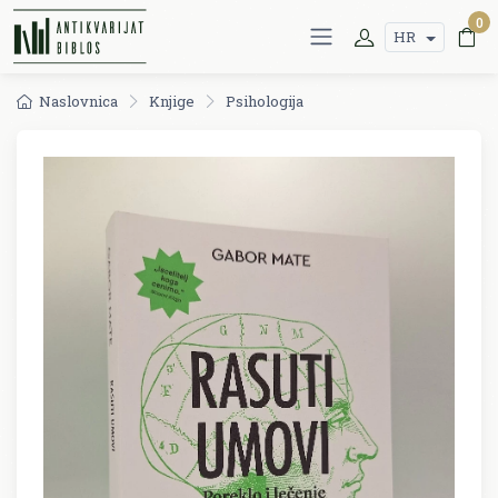
0
HR
Naslovnica
Knjige
Psihologija