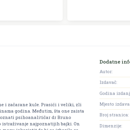
Dodatne inf
Autor:
Izdavač:
Godina izdanj
Mjesto izdava
i začarane kule. Prasići i veliki, zli
otinama godina. Međutim, šta one zaista
Broj stranica:
oznati psihoanalitičar dr Bruno
istraživanje najpoznatijih bajki. On
Dimenzije:
 mogu iskoristit da bi se izborila sa