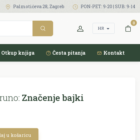
Palmotićeva 28, Zagreb
PON-PET: 9-20 | SUB: 9-14
0
HR
Otkup knjiga
Česta pitanja
Kontakt
runo:
Značenje bajki
aj u košaricu