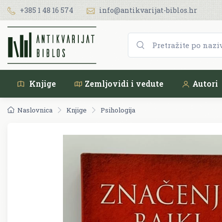
+385 1 48 16 574
info@antikvarijat-biblos.hr
Knjige
Zemljovidi i vedute
Autori
Naslovnica
Knjige
Psihologija