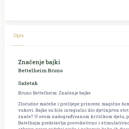
Opis
Značenje bajki
Bettelheim Bruno
Sažetak
Bruno Bettelheim: Značenje bajke
Zloćudne maćehe i prelijepe princeze, magične šume 
vukovi. Bajke su bile integralni dio djetinjstva st
znače? U ovom nadograđivanom kritičkom djelu, p
Batelhajm predstavlja provokativno i stimulativno 
otkriva pravi sadržaj priča i pokazuje kako ih djeca