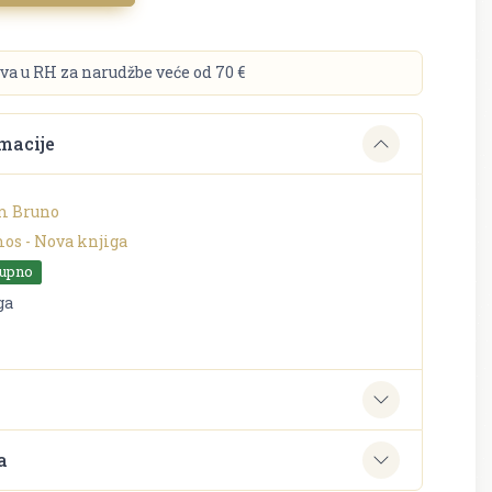
va u RH za narudžbe veće od 70 €
macije
m Bruno
os - Nova knjiga
tupno
ga
e
a