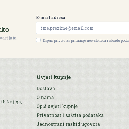
E-mail adresa
tko
varijata.
Dajem privolu za primanje newslettera i obradu pod
Uvjeti kupnje
Dostava
O nama
nih knjiga,
Opći uvjeti kupnje
Privatnost i zaštita podataka
Jednostrani raskid ugovora