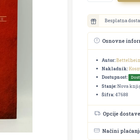
Besplatna dosta
Osnovne infor
Autor:
Bettelhei
Nakladnik:
Kosm
Dostupnost:
Dos
Stanje:
Nova knji
Šifra:
47688
Opcije dostav
Načini plaćanj