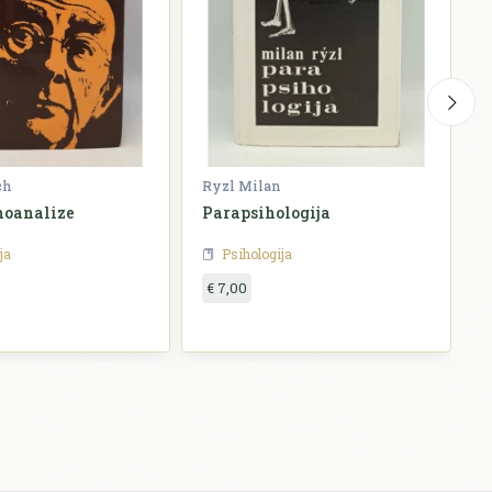
ch
Ryzl Milan
F
hoanalize
Parapsihologija
P
p
ja
Psihologija
€ 7,00