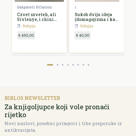
Gašparoti Hilarion
/
/
Czvet szveteh, ali
Sukob dviju ideja
C
je
Sivlenye, i chini
(domagojizma i kat.
szvetczev,...
akcije) u hrvatskom
Religija
Religija
katolicizmu
€ 450,00
€ 40,00
€
BIBLOS NEWSLETTER
Za knjigoljupce koji vole pronaći
rijetko
Novi naslovi, posebni primjerci i tihe preporuke iz
antikvarijata.