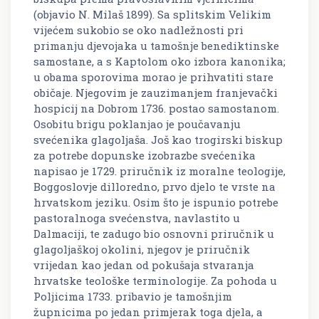
(objavio N. Milaš 1899). Sa splitskim Velikim
vijećem sukobio se oko nadležnosti pri
primanju djevojaka u tamošnje benediktinske
samostane, a s Kaptolom oko izbora kanonika;
u obama sporovima morao je prihvatiti stare
običaje. Njegovim je zauzimanjem franjevački
hospicij na Dobrom 1736. postao samostanom.
Osobitu brigu poklanjao je poučavanju
svećenika glagoljaša. Još kao trogirski biskup
za potrebe dopunske izobrazbe svećenika
napisao je 1729. priručnik iz moralne teologije,
Boggoslovje dilloredno,
prvo djelo te vrste na
hrvatskom jeziku. Osim što je ispunio potrebe
pastoralnoga svećenstva, navlastito u
Dalmaciji, te zadugo bio osnovni priručnik u
glagoljaškoj okolini, njegov je priručnik
vrijedan kao jedan od pokušaja stvaranja
hrvatske teološke terminologije. Za pohoda u
Poljicima 1733. pribavio je tamošnjim
župnicima po jedan primjerak toga djela, a