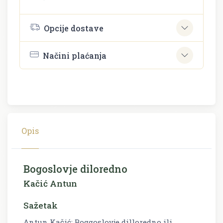
Opcije dostave
Načini plaćanja
Opis
Bogoslovje diloredno
Kačić Antun
Sažetak
Antun Kačić: Boggoslovje dilloredno ili