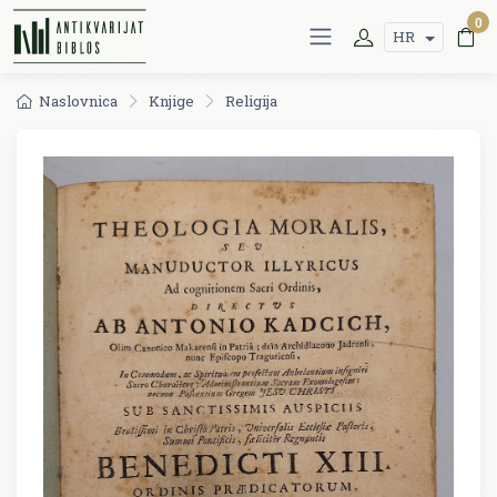
0
HR
Naslovnica
Knjige
Religija