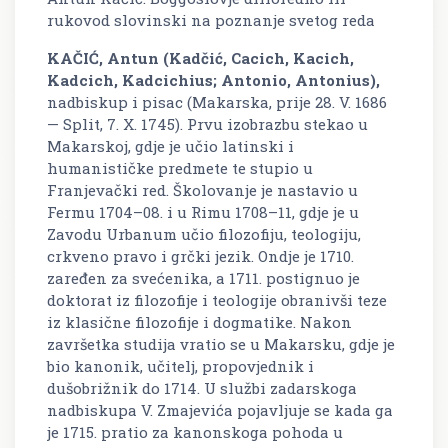
rukovod slovinski na poznanje svetog reda
KAČIĆ, Antun (Kadčić, Cacich, Kacich,
Kadcich, Kadcichius; Antonio, Antonius),
nadbiskup i pisac (Makarska, prije 28. V. 1686
— Split, 7. X. 1745). Prvu izobrazbu stekao u
Makarskoj, gdje je učio latinski i
humanističke predmete te stupio u
Franjevački red. Školovanje je nastavio u
Fermu 1704–08. i u Rimu 1708–11, gdje je u
Zavodu Urbanum učio filozofiju, teologiju,
crkveno pravo i grčki jezik. Ondje je 1710.
zaređen za svećenika, a 1711. postignuo je
doktorat iz filozofije i teologije obranivši teze
iz klasične filozofije i dogmatike. Nakon
završetka studija vratio se u Makarsku, gdje je
bio kanonik, učitelj, propovjednik i
dušobrižnik do 1714. U službi zadarskoga
nadbiskupa V. Zmajevića pojavljuje se kada ga
je 1715. pratio za kanonskoga pohoda u