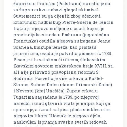
župniku u Prološcu (Podstrana) naredio je da
za župnu crkvu nabavi glagoljski misal.
Suvremenici su ga cijenili zbog učenosti.
Embrunski nadbiskup Pierre-Guérin de Tencin
tražio je njegovo mišljenje o osudi kojom je
provincijska sinoda u Embrunu (jugoistočna
Francuska) osudila njegova sufragana Jeana
Soanena, biskupa Seneza, kao pristašu
jansenizma; osudu je potvrdio pismom iz 1733.
Pisao je i hrvatskom ćirilicom, štokavskim
ikavskim govorom makarskoga kraja XVIII. st.,
ali nije prihvatio pravopisnu reformu Š.
Budinića. Posvetio je više crkava u Kaštel-
Starom, Suhom Dolcu (danas Primorski Dolac)
i Nevestu (kraj Unešića). Župna crkva u
Tugarima sagrađena je 1739. po njegovoj
naredbi; iznad glavnih vrata je natpis koji ga
spominje, a iznad natpisa ploča s isklesanim
njegovim likom. Ulomak iz njegova djela
naslovljen
Ispitanja svarhu svetih redovah