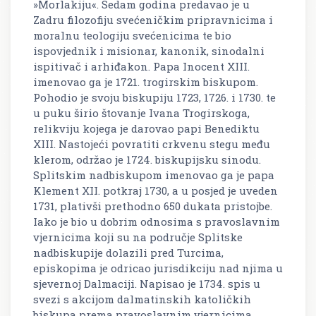
»Morlakiju«. Sedam godina predavao je u
Zadru filozofiju svećeničkim pripravnicima i
moralnu teologiju svećenicima te bio
ispovjednik i misionar, kanonik, sinodalni
ispitivač i arhiđakon. Papa Inocent XIII.
imenovao ga je 1721. trogirskim biskupom.
Pohodio je svoju biskupiju 1723, 1726. i 1730. te
u puku širio štovanje Ivana Trogirskoga,
relikviju kojega je darovao papi Benediktu
XIII. Nastojeći povratiti crkvenu stegu među
klerom, održao je 1724. biskupijsku sinodu.
Splitskim nadbiskupom imenovao ga je papa
Klement XII. potkraj 1730, a u posjed je uveden
1731, plativši prethodno 650 dukata pristojbe.
Iako je bio u dobrim odnosima s pravoslavnim
vjernicima koji su na područje Splitske
nadbiskupije dolazili pred Turcima,
episkopima je odricao jurisdikciju nad njima u
sjevernoj Dalmaciji. Napisao je 1734. spis u
svezi s akcijom dalmatinskih katoličkih
biskupa prema pravoslavnim vjernicima