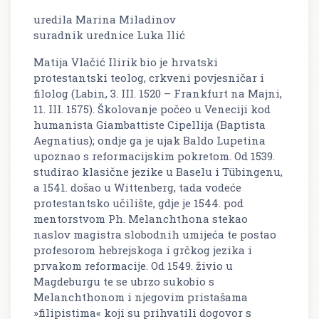
uredila Marina Miladinov
suradnik urednice Luka Ilić
Matija Vlačić Ilirik bio je hrvatski
protestantski teolog, crkveni povjesničar i
filolog (Labin, 3. III. 1520 – Frankfurt na Majni,
11. III. 1575). Školovanje počeo u Veneciji kod
humanista Giambattiste Cipellija (Baptista
Aegnatius); ondje ga je ujak Baldo Lupetina
upoznao s reformacijskim pokretom. Od 1539.
studirao klasične jezike u Baselu i Tübingenu,
a 1541. došao u Wittenberg, tada vodeće
protestantsko učilište, gdje je 1544. pod
mentorstvom Ph. Melanchthona stekao
naslov magistra slobodnih umijeća te postao
profesorom hebrejskoga i grčkog jezika i
prvakom reformacije. Od 1549. živio u
Magdeburgu te se ubrzo sukobio s
Melanchthonom i njegovim pristašama
»filipistima« koji su prihvatili dogovor s