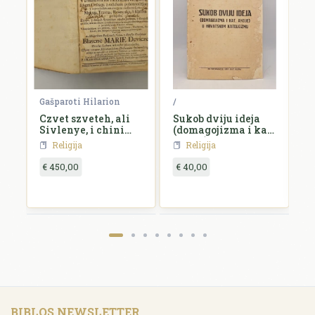
Gašparoti Hilarion
/
/
Czvet szveteh, ali
Sukob dviju ideja
C
Sivlenye, i chini
(domagojizma i kat.
szvetczev,...
akcije) u hrvatskom
Religija
Religija
r
katolicizmu
€ 450,00
€ 40,00
€
BIBLOS NEWSLETTER