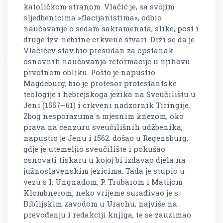
katoličkom stranom. Vlačić je, sa svojim
sljedbenicima »flacijanistima«, odbio
naučavanje o sedam sakramenata, slike, post i
druge tzv. nebitne crkvene stvari. Drži se da je
Vlačićev stav bio presudan za opstanak
osnovnih naučavanja reformacije u njihovu
prvotnom obliku. Pošto je napustio
Magdeburg, bio je profesor protestantske
teologije i hebrejskoga jezika na Sveučilištu u
Jeni (1557–61) i crkveni nadzornik Tiringije.
Zbog nesporazuma s mjesnim knezom, oko
prava na cenzuru sveučilišnih udžbenika,
napustio je Jenu i 1562. došao u Regensburg,
gdje je utemeljio sveučilište i pokušao
osnovati tiskaru u kojoj bi izdavao djela na
južnoslavenskim jezicima. Tada je stupio u
vezu s I. Ungnadom, P. Trubarom i Matijom
Klombnerom; neko vrijeme surađivao je s
Biblijskim zavodom u Urachu, najviše na
prevođenju i redakciji knjiga, te se zauzimao