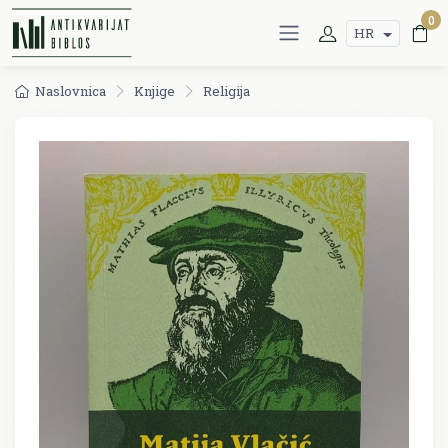
0
HR
Naslovnica
Knjige
Religija