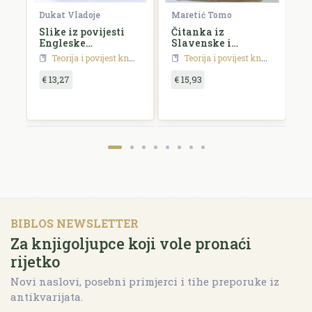
Dukat Vladoje
Maretić Tomo
S
Slike iz povijesti
Čitanka iz
P
Engleske
Slavenske i
k
književnosti
Madžarske
h
Teorija i povijest književnosti
Teorija i povijest književnosti
književnosti
p
€ 13,27
€ 15,93
€
BIBLOS NEWSLETTER
Za knjigoljupce koji vole pronaći
rijetko
Novi naslovi, posebni primjerci i tihe preporuke iz
antikvarijata.