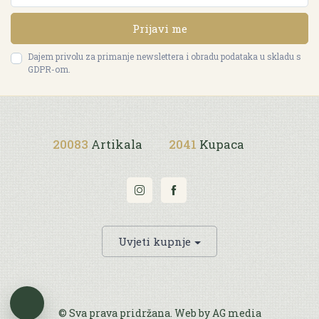
Prijavi me
Dajem privolu za primanje newslettera i obradu podataka u skladu s
GDPR-om.
20083
Artikala
2041
Kupaca
Uvjeti kupnje
© Sva prava pridržana. Web by
AG media