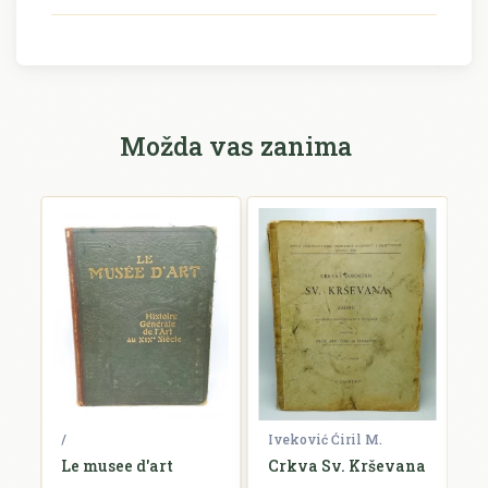
Možda vas zanima
/
Iveković Ćiril M.
/
i
Le musee d'art
Crkva Sv. Krševana
K
u