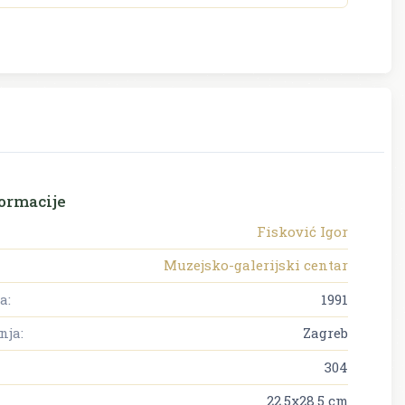
ormacije
Fisković Igor
Muzejsko-galerijski centar
a:
1991
nja:
Zagreb
304
22.5x28.5 cm