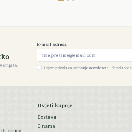
E-mail adresa
tko
varijata.
Dajem privolu za primanje newslettera i obradu pod
Uvjeti kupnje
Dostava
O nama
nih knjiga,