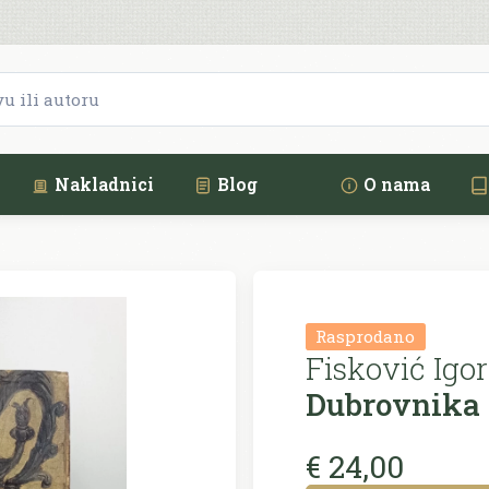
Nakladnici
Blog
O nama
Rasprodano
Fisković Igor
Dubrovnika 15
€ 24,00