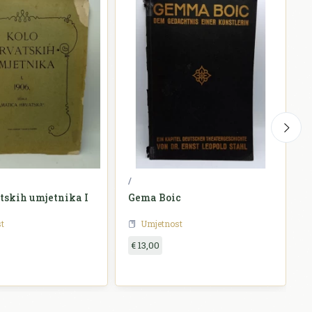
/
M
tskih umjetnika I
Gema Boic
t
Umjetnost
€ 13,00