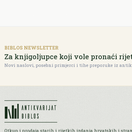
BIBLOS NEWSLETTER
Za knjigoljupce koji vole pronaći rije
Novi naslovi, posebni primjerci i tihe preporuke iz antik
Otkup i prodaja starih i rijetkih izdanja hrvatskih i stra