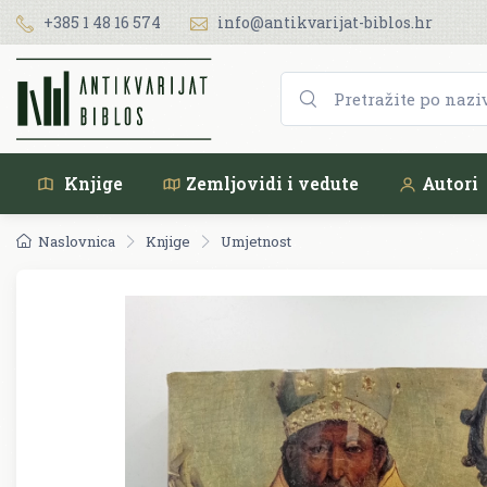
+385 1 48 16 574
info@antikvarijat-biblos.hr
Knjige
Zemljovidi i vedute
Autori
Naslovnica
Knjige
Umjetnost