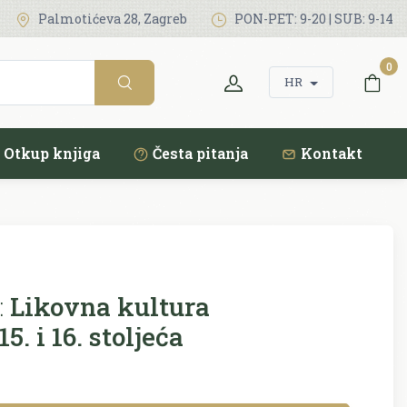
Palmotićeva 28, Zagreb
PON-PET: 9-20 | SUB: 9-14
0
HR
Otkup knjiga
Česta pitanja
Kontakt
:
Likovna kultura
. i 16. stoljeća