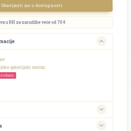
Obavijesti me o dostupnosti
va u RH za narudžbe veće od 70 €
macije
gor
jsko-galerijski centar
prodano
o
e
a