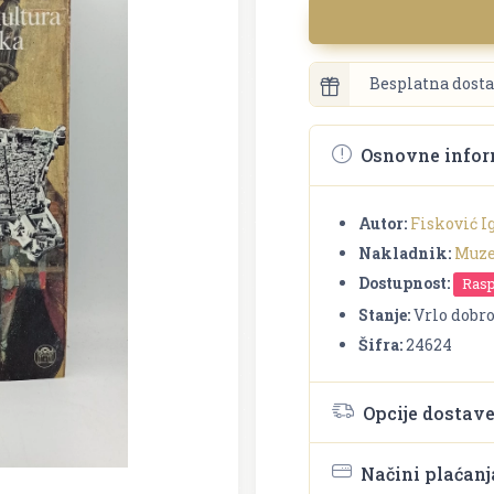
Besplatna dosta
Osnovne infor
Autor:
Fisković I
Nakladnik:
Muze
Dostupnost:
Ras
Stanje:
Vrlo dobr
Šifra:
24624
Opcije dostav
Načini plaćanj