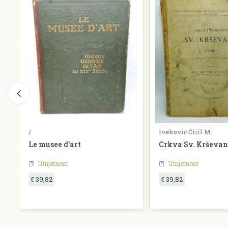
/
Iveković Ćiril M.
Le musee d'art
Crkva Sv. Krševa
Umjetnost
Umjetnost
€ 39,82
€ 39,82