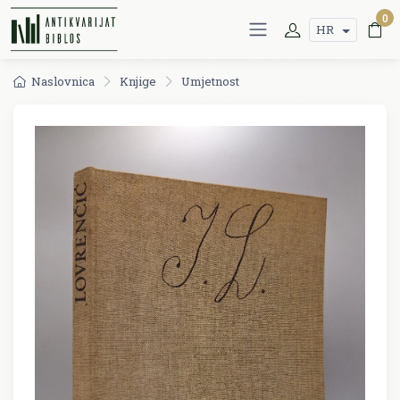
0
HR
Naslovnica
Knjige
Umjetnost