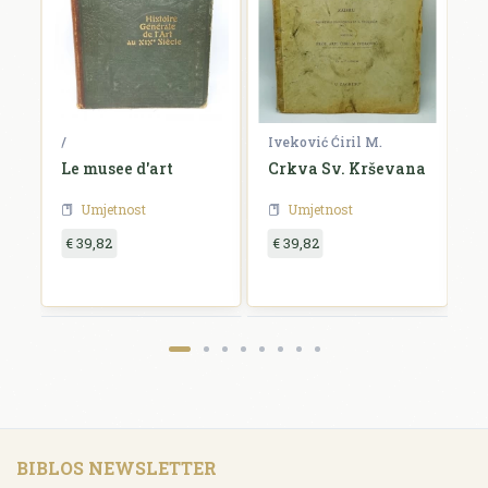
/
Iveković Ćiril M.
/
i
Le musee d'art
Crkva Sv. Krševana
K
u
Umjetnost
Umjetnost
€ 39,82
€ 39,82
€
BIBLOS NEWSLETTER