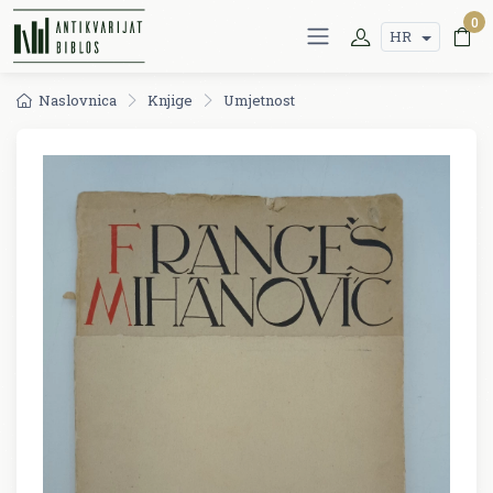
0
HR
Naslovnica
Knjige
Umjetnost