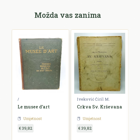
Možda vas zanima
/
Iveković Ćiril M.
/
Le musee d'art
Crkva Sv. Krševana
K
u
Umjetnost
Umjetnost
€ 39,82
€ 39,82
€