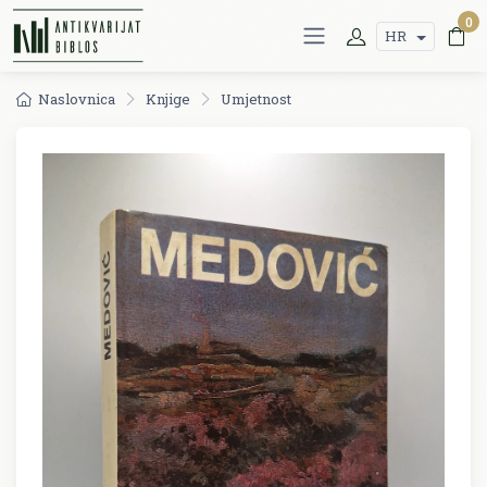
0
HR
Naslovnica
Knjige
Umjetnost