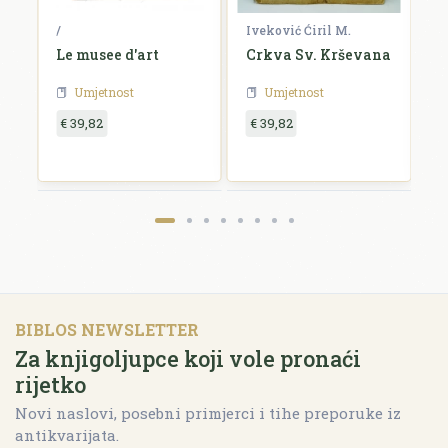
/
Iveković Ćiril M.
/
i
Le musee d'art
Crkva Sv. Krševana
K
u
Umjetnost
Umjetnost
€ 39,82
€ 39,82
€
BIBLOS NEWSLETTER
Za knjigoljupce koji vole pronaći
rijetko
Novi naslovi, posebni primjerci i tihe preporuke iz
antikvarijata.