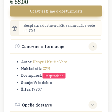
€ 65,00
Obavijesti me o dostupnosti
Besplatna dostava u RH za narudžbe veće
od 70 €
Osnovne informacije
Autor:
Uchytil Kružić Vera
Nakladnik:
GZH
Dostupnost:
Rasprodano
Stanje:
Vrlo dobro
Šifra:
17707
Opcije dostave