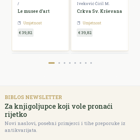
/
Iveković Ćiril M.
/
Le musee d'art
Crkva Sv. Krševana
K
u
Umjetnost
Umjetnost
€ 39,82
€ 39,82
€
BIBLOS NEWSLETTER
Za knjigoljupce koji vole pronaći
rijetko
Novi naslovi, posebni primjerci i tihe preporuke iz
antikvarijata.