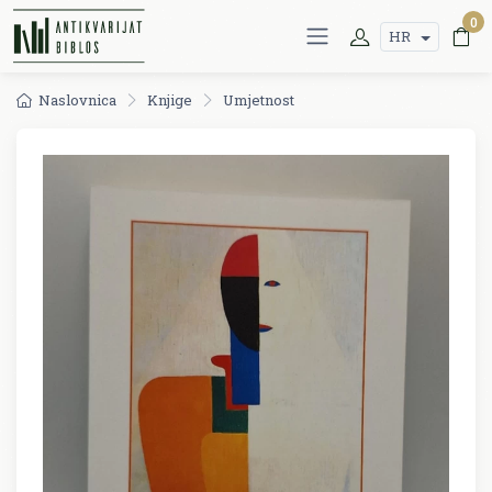
0
HR
Naslovnica
Knjige
Umjetnost